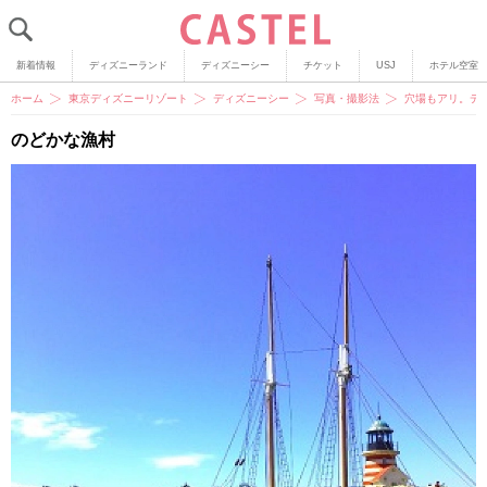
新着情報
ディズニーランド
ディズニーシー
チケット
USJ
ホテル空室
ホーム
東京ディズニーリゾート
ディズニーシー
写真・撮影法
穴場もアリ。デ
のどかな漁村