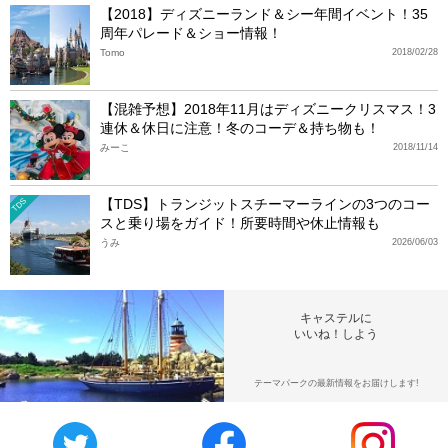
【2018】ディズニーランド＆シー年間イベント！35
周年パレード＆ショー情報！
Tomo
2018/02/28
【混雑予想】2018年11月はディズニークリスマス！3
連休＆休日に注意！冬のコーデ＆持ち物も！
みーこ
2018/11/14
【TDS】トランジットスチーマーラインの3つのコー
TDS
スと乗り場をガイド！所要時間や休止情報も
うみ
2026/06/03
キャステルに
いいね！しよう
テーマパークの最新情報をお届けします!