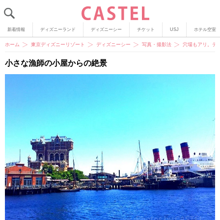
新着情報
ディズニーランド
ディズニーシー
チケット
USJ
ホテル空室
ホーム
東京ディズニーリゾート
ディズニーシー
写真・撮影法
穴場もアリ。デ
小さな漁師の小屋からの絶景