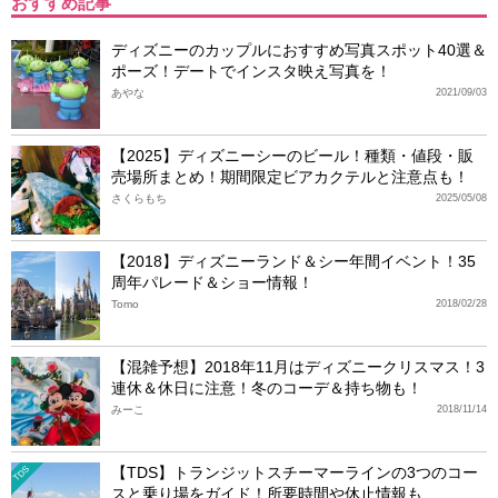
おすすめ記事
ディズニーのカップルにおすすめ写真スポット40選＆
ポーズ！デートでインスタ映え写真を！
あやな
2021/09/03
【2025】ディズニーシーのビール！種類・値段・販
売場所まとめ！期間限定ビアカクテルと注意点も！
さくらもち
2025/05/08
【2018】ディズニーランド＆シー年間イベント！35
周年パレード＆ショー情報！
Tomo
2018/02/28
【混雑予想】2018年11月はディズニークリスマス！3
連休＆休日に注意！冬のコーデ＆持ち物も！
みーこ
2018/11/14
【TDS】トランジットスチーマーラインの3つのコー
TDS
スと乗り場をガイド！所要時間や休止情報も