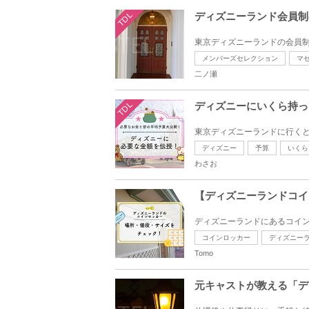
TDL
ディズニーランド会員制
東京ディズニーランドの会員制
メンバーズセレクション
マ
二ノ瀬
TDL
ディズニーにいくら持っ
東京ディズニーランドに行くと
ディズニー
予算
いくら
わさお
【ディズニーランドコイ
ディズニーランドにあるコイン
コインロッカー
ディズニー
Tomo
元キャストが教える「デ