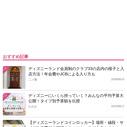
おすすめ記事
ディズニーランド会員制のクラブ33の店内の様子と入
TDL
店方法！年会費やJCBによる入り方も
二ノ瀬
2026/06/10
ディズニーにいくら持っていく？みんなの平均予算大
TDL
公開！タイプ別予算額を伝授
わさお
2023/08/17
【ディズニーランドコインロッカー】場所・値段・サ