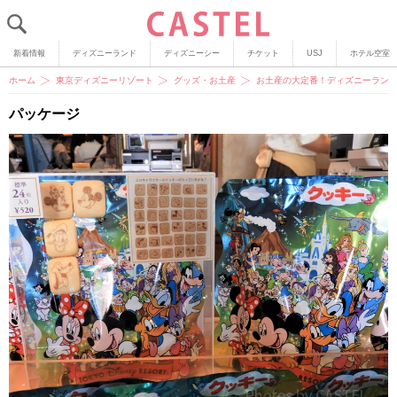
新着情報
ディズニーランド
ディズニーシー
チケット
USJ
ホテル空室
ホーム
東京ディズニーリゾート
グッズ・お土産
お土産の大定番！ディズニーランド
パッケージ