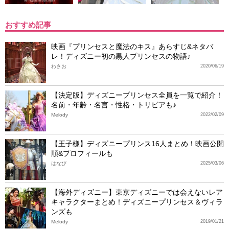
おすすめ記事
映画『プリンセスと魔法のキス』あらすじ&ネタバ
レ！ディズニー初の黒人プリンセスの物語♪
わさお
2020/06/19
【決定版】ディズニープリンセス全員を一覧で紹介！
名前・年齢・名言・性格・トリビアも♪
Melody
2022/02/09
【王子様】ディズニープリンス16人まとめ！映画公開
順&プロフィールも
はなび
2025/03/06
【海外ディズニー】東京ディズニーでは会えないレア
キャラクターまとめ！ディズニープリンセス＆ヴィラ
ンズも
Melody
2019/01/21