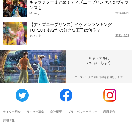
キャラクターまとめ！ディズニープリンセス＆ヴィラ
ンズも
Melody
2019/01/21
【ディズニープリンス】イケメンランキング
TOP10！あなたの好きな王子は何位？
えびまよ
2021/12/28
キャステルに
いいね！しよう
テーマパークの最新情報をお届けします!
ライター紹介
ライター募集
会社概要
プライバシーポリシー
利用規約
採用情報