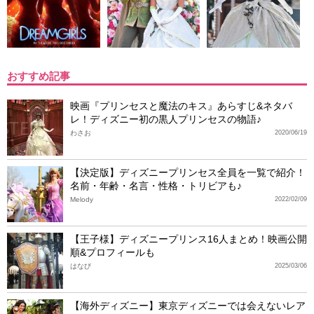
おすすめ記事
映画『プリンセスと魔法のキス』あらすじ&ネタバ
レ！ディズニー初の黒人プリンセスの物語♪
わさお
2020/06/19
【決定版】ディズニープリンセス全員を一覧で紹介！
名前・年齢・名言・性格・トリビアも♪
Melody
2022/02/09
【王子様】ディズニープリンス16人まとめ！映画公開
順&プロフィールも
はなび
2025/03/06
【海外ディズニー】東京ディズニーでは会えないレア