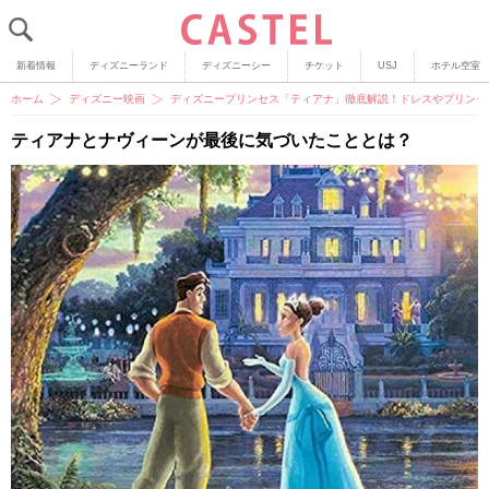
新着情報
ディズニーランド
ディズニーシー
チケット
USJ
ホテル空室
ホーム
ディズニー映画
ディズニープリンセス「ティアナ」徹底解説！ドレスやプリンセ
ティアナとナヴィーンが最後に気づいたこととは？