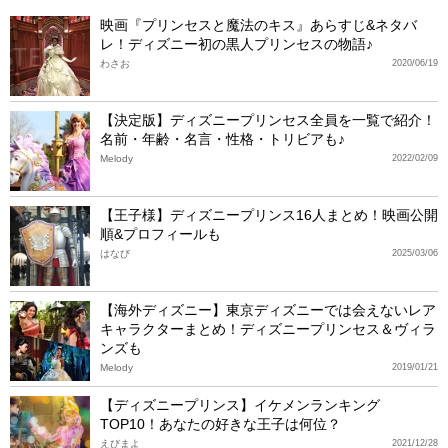
映画『プリンセスと魔法のキス』あらすじ&ネタバ
レ！ディズニー初の黒人プリンセスの物語♪
わさお
2020/06/19
【決定版】ディズニープリンセス全員を一覧で紹介！
名前・年齢・名言・性格・トリビアも♪
Melody
2022/02/09
【王子様】ディズニープリンス16人まとめ！映画公開
順&プロフィールも
はなび
2025/03/06
【海外ディズニー】東京ディズニーでは会えないレア
キャラクターまとめ！ディズニープリンセス＆ヴィラ
ンズも
Melody
2019/01/21
【ディズニープリンス】イケメンランキング
TOP10！あなたの好きな王子は何位？
えびまよ
2021/12/28