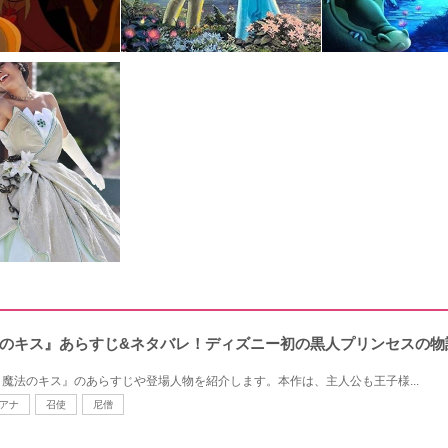
のキス』あらすじ&ネタバレ！ディズニー初の黒人プリンセスの物
魔法のキス』のあらすじや登場人物を紹介します。本作は、主人公も王子様...
アナ
召使
尼僧