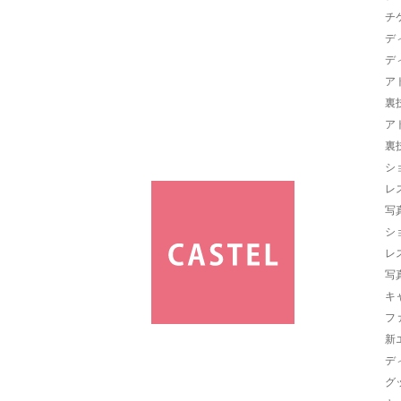
チ
デ
デ
ア
裏
ア
裏
シ
レ
写
シ
レ
写
キ
フ
新
デ
グ