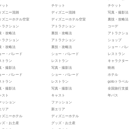
ケット
チケット
チケット
ィズニー混雑
ディズニー混雑
写真・撮影法
ィズニーホテル空室
ディズニーホテル空室
裏技・攻略法
トラクション
アトラクション
コーデ
技・攻略法
裏技・攻略法
アトラクショ
トラクション
アトラクション
ショップ
技・攻略法
裏技・攻略法
ショー・パレ
ョー・パレード
ショー・パレード
レストラン
ストラン
レストラン
キャラクター
真・撮影法
写真・撮影法
映画
ョー・パレード
ショー・パレード
ホテル
ストラン
レストラン
gotoトラベル
真・撮影法
写真・撮影法
全国旅行支援
ャスト
キャスト
年パス
ァッション
ファッション
エリア
新エリア
ィズニーホテル
ディズニーホテル
ッズ・お土産
グッズ・お土産