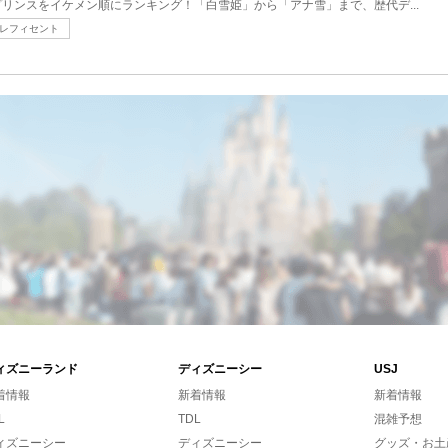
リンスをイケメン順にランキング！「白雪姫」から「アナ雪」まで、歴代デ...
レフィセント
ィズニーランド
ディズニーシー
USJ
着情報
新着情報
新着情報
L
TDL
混雑予想
ィズニーシー
ディズニーシー
グッズ・お土