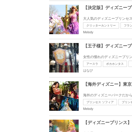
【決定版】ディズニープ
大人気のディズニープリンセス
クリッターカントリー
フラ
Melody
【王子様】ディズニープ
女性の憧れのディズニープリン
アースラ
ポカホンタス
はなび
【海外ディズニー】東京
海外のディズニーパークだから
プリンセス ソフィア
プリン
Melody
【ディズニープリンス】