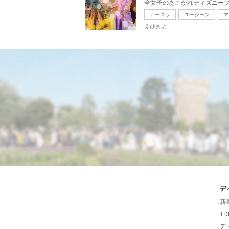
全女子のあこがれディズニープ
アースラ
ユージーン
マ
えびまよ
デ
新
TD
デ