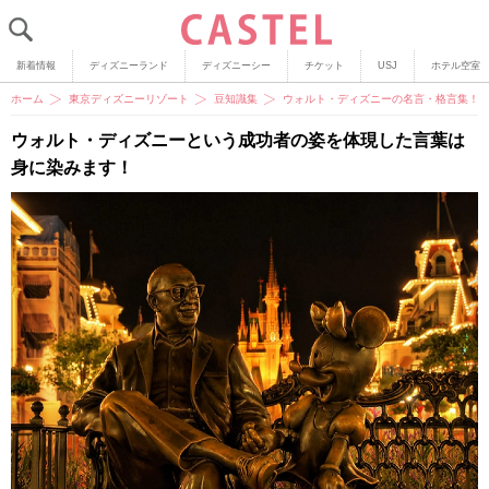
新着情報
ディズニーランド
ディズニーシー
チケット
USJ
ホテル空室
ホーム
東京ディズニーリゾート
豆知識集
ウォルト・ディズニーの名言・格言集！
ウォルト・ディズニーという成功者の姿を体現した言葉は
身に染みます！