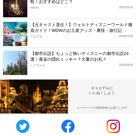
較！おすすめはどこ？
mochi
2021/02/25
【元キャスト直伝！】ウォルトディズニーワールド徹
底ガイド！WDWのお土産グッズ・裏技・旅行記
てんてん
2018/03/04
【都市伝説】ちょっと怖いディズニーの都市伝説24
選！黄金の隠れミッキー？大量のお札？
しーちゃん
2020/03/26
キャステルに
いいね！しよう
テーマパークの最新情報をお届けします!