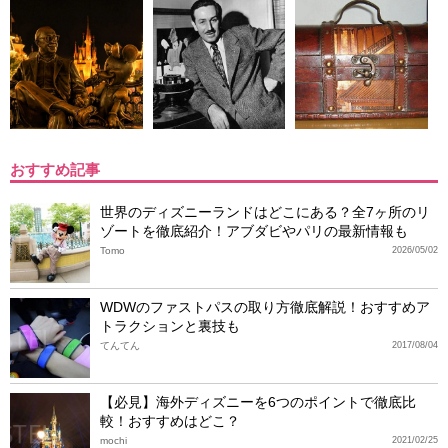
おすすめ記事
世界のディズニーランドはどこにある？全7ヶ所のリ
ゾートを徹底紹介！アブダビやパリの最新情報も
Tomo
2026/05/02
WDWのファストパスの取り方徹底解説！おすすめア
トラクションと裏技も
てんてん
2017/08/04
【必見】海外ディズニーを6つのポイントで徹底比
較！おすすめはどこ？
mochi
2021/02/25