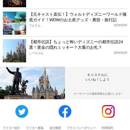
【元キャスト直伝！】ウォルトディズニーワールド徹
底ガイド！WDWのお土産グッズ・裏技・旅行記
てんてん
2018/03/04
【都市伝説】ちょっと怖いディズニーの都市伝説24
選！黄金の隠れミッキー？大量のお札？
しーちゃん
2020/03/26
キャステルに
いいね！しよう
テーマパークの最新情報をお届けします!
ライター紹介
ライター募集
会社概要
プライバシーポリシー
利用規約