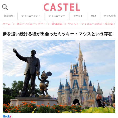
新着情報
ディズニーランド
ディズニーシー
チケット
USJ
ホテル空室
ホーム
東京ディズニーリゾート
豆知識集
ウォルト・ディズニーの名言・格言集！
夢を追い続ける彼が出会ったミッキー・マウスという存在