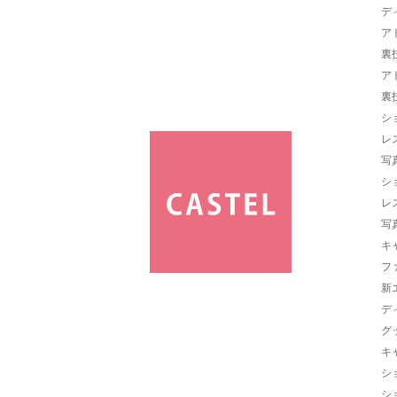
デ
ア
裏
ア
裏
シ
レ
写
シ
レ
写
キ
フ
新
デ
グ
キ
シ
シ