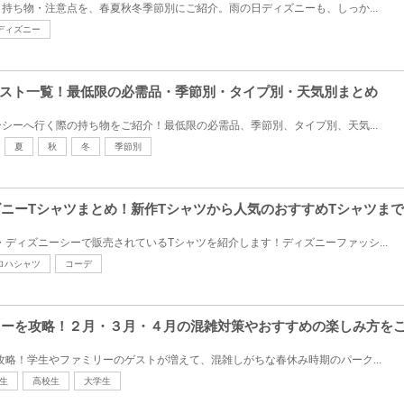
持ち物・注意点を、春夏秋冬季節別にご紹介。雨の日ディズニーも、しっか...
ディズニー
スト一覧！最低限の必需品・季節別・タイプ別・天気別まとめ
シーへ行く際の持ち物をご紹介！最低限の必需品、季節別、タイプ別、天気...
夏
秋
冬
季節別
ィズニーTシャツまとめ！新作Tシャツから人気のおすすめTシャツま
・ディズニーシーで販売されているTシャツを紹介します！ディズニーファッシ...
ロハシャツ
コーデ
ズニーを攻略！２月・３月・４月の混雑対策やおすすめの楽しみ方を
を攻略！学生やファミリーのゲストが増えて、混雑しがちな春休み時期のパーク...
生
高校生
大学生