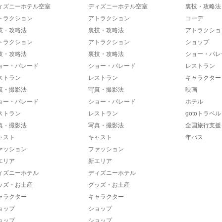
ィズニーホテル空室
ディズニーホテル空室
裏技・攻略法
トラクション
アトラクション
コーデ
技・攻略法
裏技・攻略法
アトラクショ
トラクション
アトラクション
ショップ
技・攻略法
裏技・攻略法
ショー・パレ
ョー・パレード
ショー・パレード
レストラン
ストラン
レストラン
キャラクター
真・撮影法
写真・撮影法
映画
ョー・パレード
ショー・パレード
ホテル
ストラン
レストラン
gotoトラベル
真・撮影法
写真・撮影法
全国旅行支援
ャスト
キャスト
年パス
ァッション
ファッション
エリア
新エリア
ィズニーホテル
ディズニーホテル
ッズ・お土産
グッズ・お土産
ャラクター
キャラクター
ョップ
ショップ
ョップ
ショップ