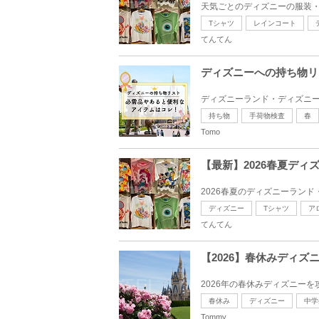
天気ごとのディズニーの服装・
Tシャツ
レインコート
てんてん
ディズニーへの持ち物リ
ディズニーランド・ディズニー
持ち物
手荷物検査
春
Tomo
【最新】2026春夏デ
2026春夏のディズニーランド
ディズニー
Tシャツ
ア
てんてん
【2026】春休みディ
2026年の春休みディズニー
春休み
ディズニー
中学
Tommy