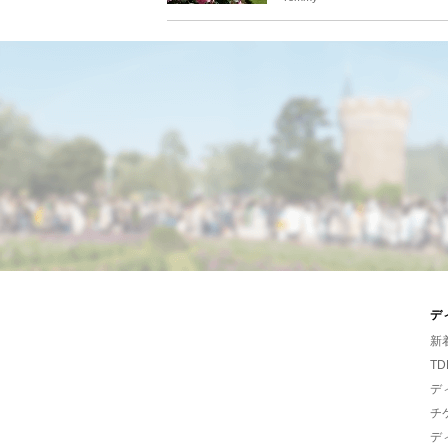
デ
新
TD
デ
チ
デ