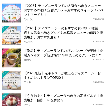
【2026】ディズニーランドの人気食べ歩きメニュー
おすすめ26種！定番グルメ＆おすすめスイーツ！イベ
ントフードも！
だんだん
2026/06/18
【2026】ディズニーシーのおすすめ食べ物30種厳
TDS
選！人気食べ歩きグルメや本格派メニューの値段と販
売場所、おすすめ度も！
だんだん
2026/05/29
【逸品】ディズニーランドのガンボスープが美味！冷
TDL
製ガンボスープ新登場で1年中楽しめるグルメに！？
Tommy
2026/05/18
【2026最新】元キャストが教えるディズニーシーお
TDS
すすめレストランTOP20！
二ノ瀬
2026/02/04
【うきわまん】ディズニー食べ歩きの定番グルメ！販
TDS
売場所・値段・味を解説☆
みーこ
2026/06/02