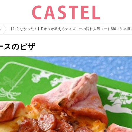
集
【知らなかった！】Dオタが教えるディズニーの隠れ人気フード6選！知名度
ースのピザ