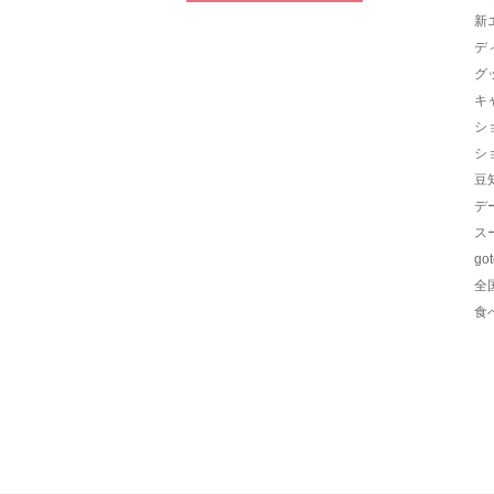
新
デ
グ
キ
シ
シ
豆
デ
ス
go
全
食