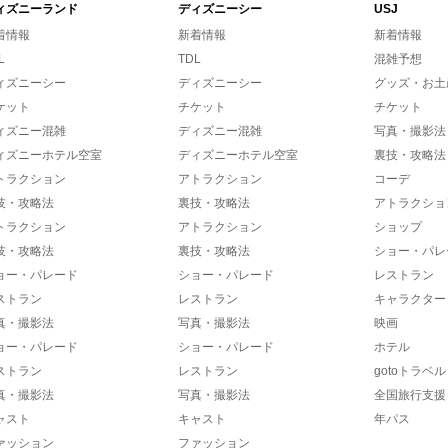
ィズニーランド
ディズニーシー
USJ
着情報
新着情報
新着情報
L
TDL
混雑予想
ィズニーシー
ディズニーシー
グッズ・お土
ケット
チケット
チケット
ィズニー混雑
ディズニー混雑
写真・撮影法
ィズニーホテル空室
ディズニーホテル空室
裏技・攻略法
トラクション
アトラクション
コーデ
技・攻略法
裏技・攻略法
アトラクショ
トラクション
アトラクション
ショップ
技・攻略法
裏技・攻略法
ショー・パレ
ョー・パレード
ショー・パレード
レストラン
ストラン
レストラン
キャラクター
真・撮影法
写真・撮影法
映画
ョー・パレード
ショー・パレード
ホテル
ストラン
レストラン
gotoトラベル
真・撮影法
写真・撮影法
全国旅行支援
ャスト
キャスト
年パス
ァッション
ファッション