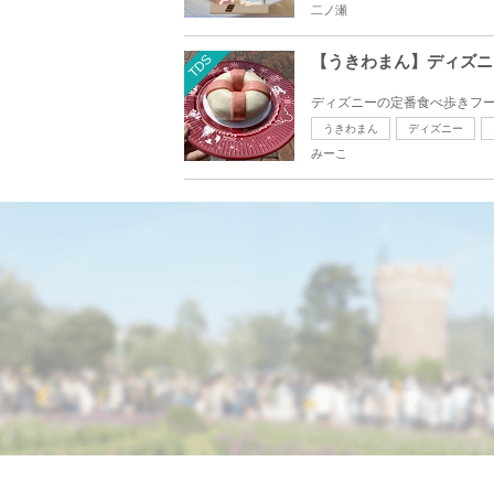
二ノ瀬
TDS
【うきわまん】ディズニ
ディズニーの定番食べ歩きフー
うきわまん
ディズニー
みーこ