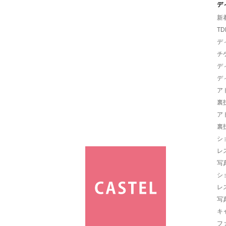
デ
新
TD
デ
チ
デ
デ
ア
裏
ア
裏
シ
レ
写
シ
レ
写
キ
フ