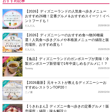
おすすめ記事
【2026】ディズニーランドの人気食べ歩きメニュー
おすすめ26種！定番グルメ＆おすすめスイーツ！イベ
ントフードも！
だんだん
2026/06/18
【2026】ディズニーシーのおすすめ食べ物30種厳
TDS
選！人気食べ歩きグルメや本格派メニューの値段と販
売場所、おすすめ度も！
だんだん
2026/05/29
【逸品】ディズニーランドのガンボスープが美味！冷
TDL
製ガンボスープ新登場で1年中楽しめるグルメに！？
Tommy
2026/05/18
【2026最新】元キャストが教えるディズニーシーお
TDS
すすめレストランTOP20！
二ノ瀬
2026/02/04
【うきわまん】ディズニー食べ歩きの定番グルメ！販
TDS
売場所・値段・味を解説☆