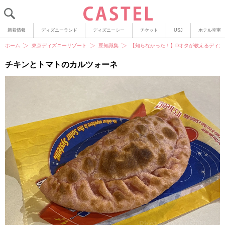
新着情報
ディズニーランド
ディズニーシー
チケット
USJ
ホテル空室
ホーム
東京ディズニーリゾート
豆知識集
【知らなかった！】Dオタが教えるディズ
チキンとトマトのカルツォーネ