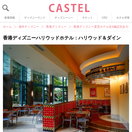
新着情報
ディズニーランド
ディズニーシー
チケット
USJ
ホテル空室
ホーム
海外ディズニー
香港ディズニー
香港ディズニー直営ホテル全3施設完全ガイ
香港ディズニーハリウッドホテル：ハリウッド＆ダイン