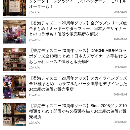
クターダイニングやダイニングパッケージ、モバイル
オーダーも！
だんだん
2026/01/03
【香港ディズニー20周年グッズ】全グッズシリーズ総
合まとめ！ミッキーやダッフィー、日本人デザイナー
とのコラボも！値段や販売場所を解説！
だんだん
2026/01/03
【香港ディズニー20周年グッズ】DAICHI MIURAコラ
ボグッズ全18種まとめ！日本人デザイナーが手掛ける
おしゃれグッズの値段と販売場所
だんだん
2026/01/03
【香港ディズニー20周年グッズ】スカイライングッズ
全15種まとめ！カラフルなパーク風景をデザインした
お土産の値段と販売場所
だんだん
2026/01/03
【香港ディズニー20周年グッズ】Since2005グッズ10
種類まとめ！開園からの変遷を描くお土産の値段と販
売場所
だんだん
2026/01/03