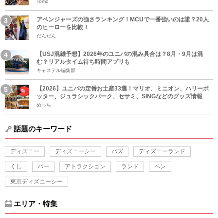
Tomo
アベンジャーズの強さランキング！MCUで一番強いのは誰？20人
のヒーローを比較！
だんだん
【USJ混雑予想】2026年のユニバの混み具合は？8月・9月は混
む？リアルタイム待ち時間アプリも
キャステル編集部
【2026】ユニバの定番お土産33選！マリオ、ミニオン、ハリーポ
ッター、ジュラシックパーク、セサミ、SINGなどのグッズ情報
めっち
話題のキーワード
ディズニー
ディズニーシー
バズ
ディズニーランド
くし
バー
アトラクション
ランド
ペン
東京ディズニーシー
エリア・特集