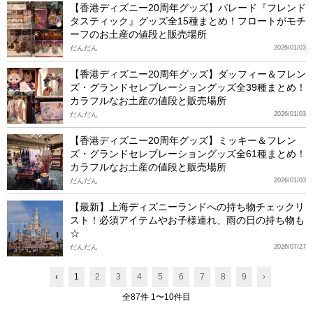
【香港ディズニー20周年グッズ】パレード『フレンド
タスティック』グッズ全15種まとめ！フロートがモチ
ーフのお土産の値段と販売場所
だんだん
2026/01/03
【香港ディズニー20周年グッズ】ダッフィー＆フレン
ズ・グランドセレブレーショングッズ全39種まとめ！
カラフルなお土産の値段と販売場所
だんだん
2026/01/03
【香港ディズニー20周年グッズ】ミッキー＆フレン
ズ・グランドセレブレーショングッズ全61種まとめ！
カラフルなお土産の値段と販売場所
だんだん
2026/01/03
【最新】上海ディズニーランドへの持ち物チェックリ
スト！必須アイテムやお子様連れ、雨の日の持ち物も
☆
だんだん
2026/07/27
‹
1
2
3
4
5
6
7
8
9
›
全87件 1〜10件目