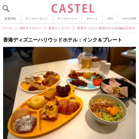
新着情報
ディズニーランド
ディズニーシー
チケット
USJ
ホテル空室
ホーム
海外ディズニー
香港ディズニー
香港ディズニー直営ホテル全3施設完全ガイ
香港ディズニーハリウッドホテル：インク＆プレート