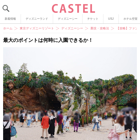
新着情報
ディズニーランド
ディズニーシー
チケット
USJ
ホテル空室
ホーム
東京ディズニーリゾート
ディズニーシー
裏技・攻略法
【攻略】ファン
最大のポイントは何時に入園できるか！