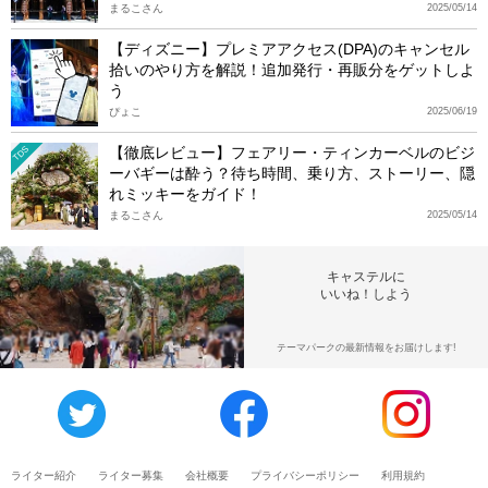
まるこさん
2025/05/14
【ディズニー】プレミアアクセス(DPA)のキャンセル
拾いのやり方を解説！追加発行・再販分をゲットしよ
う
ぴょこ
2025/06/19
【徹底レビュー】フェアリー・ティンカーベルのビジ
TDS
ーバギーは酔う？待ち時間、乗り方、ストーリー、隠
れミッキーをガイド！
まるこさん
2025/05/14
キャステルに
いいね！しよう
テーマパークの最新情報をお届けします!
ライター紹介
ライター募集
会社概要
プライバシーポリシー
利用規約