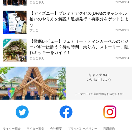
まるこさん
2025/05/14
【ディズニー】プレミアアクセス(DPA)のキャンセル
拾いのやり方を解説！追加発行・再販分をゲットしよ
う
ぴょこ
2025/06/19
【徹底レビュー】フェアリー・ティンカーベルのビジ
TDS
ーバギーは酔う？待ち時間、乗り方、ストーリー、隠
れミッキーをガイド！
まるこさん
2025/05/14
キャステルに
いいね！しよう
テーマパークの最新情報をお届けします!
ライター紹介
ライター募集
会社概要
プライバシーポリシー
利用規約