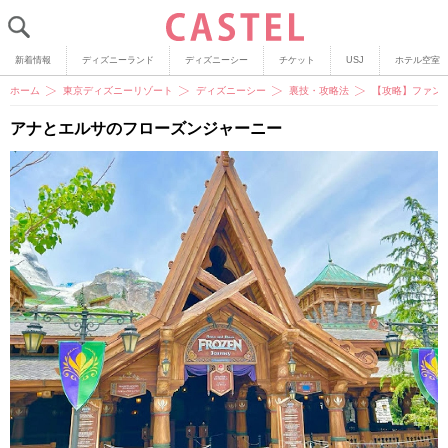
新着情報
ディズニーランド
ディズニーシー
チケット
USJ
ホテル空室
ホーム
東京ディズニーリゾート
ディズニーシー
裏技・攻略法
【攻略】ファン
アナとエルサのフローズンジャーニー