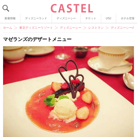
新着情報
ディズニーランド
ディズニーシー
チケット
USJ
ホテル空室
ホーム
東京ディズニーリゾート
ディズニーシー
レストラン
ディズニーシーの
マゼランズのデザートメニュー