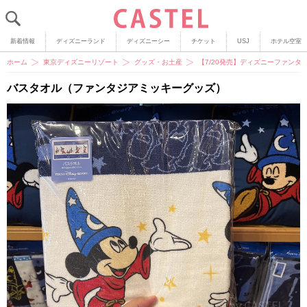
新着情報
ディズニーランド
ディズニーシー
チケット
USJ
ホテル空室
ホーム
東京ディズニーリゾート
グッズ・お土産
【7/20発売】ディズニーファン
バスタオル（ファンタジアミッキーグッズ）