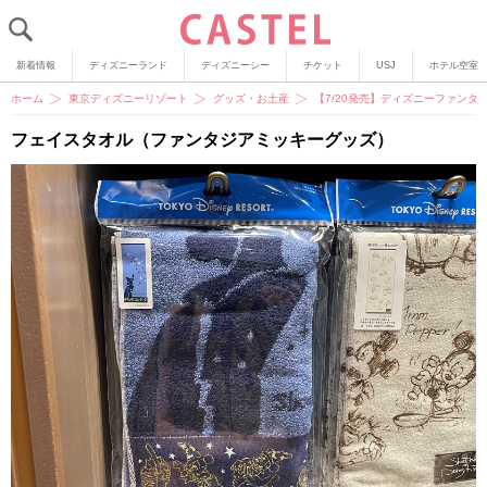
新着情報
ディズニーランド
ディズニーシー
チケット
USJ
ホテル空室
ホーム
東京ディズニーリゾート
グッズ・お土産
【7/20発売】ディズニーファン
フェイスタオル（ファンタジアミッキーグッズ）