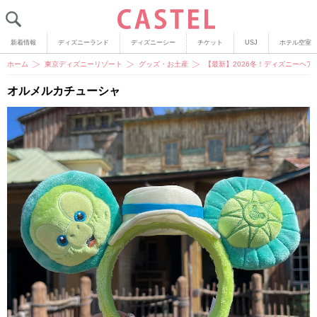
新着情報
ディズニーランド
ディズニーシー
チケット
USJ
ホテル空室
ホーム
東京ディズニーリゾート
グッズ・お土産
【最新】2026冬！ディズニーヘア
オルメルカチューシャ