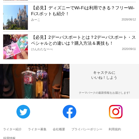
【必見】ディズニーでWi-Fiは利用できる？フリーWi-
Fiスポットも紹介！
みーこ
2026/06/12
【必見】2デーパスポートとは？2デーパスポート・ス
ペシャルとの違いは？購入方法＆裏技も！
けんわたなーべ
2020/09/11
キャステルに
いいね！しよう
テーマパークの最新情報をお届けします!
ライター紹介
ライター募集
会社概要
プライバシーポリシー
利用規約
採用情報