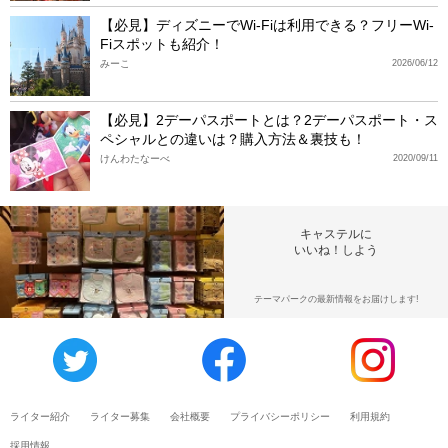
【必見】ディズニーでWi-Fiは利用できる？フリーWi-
Fiスポットも紹介！
みーこ
2026/06/12
【必見】2デーパスポートとは？2デーパスポート・ス
ペシャルとの違いは？購入方法＆裏技も！
けんわたなーべ
2020/09/11
キャステルに
いいね！しよう
テーマパークの最新情報をお届けします!
ライター紹介
ライター募集
会社概要
プライバシーポリシー
利用規約
採用情報