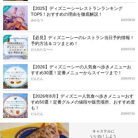
【2025】ディズニーシーレストランランキング
TDS
TOP5！おすすめの理由を徹底解説！
みかなつ
2025/05/28
【必見】ディズニーシーのレストラン当日予約情報！
TDS
予約方法＆コツまとめ！
けんわたなーべ
2025/07/29
【2026】ディズニーシーの人気食べ歩きメニューお
すすめ30選！定番メニューからスイーツまで！
だんだん
2026/05/15
【2026年8月】ディズニー人気食べ歩きメニューおす
すめ50選！定番グルメの値段や販売場所、おすすめ度
も！
だんだん
2026/07/31
キャステルに
いいね！しよう