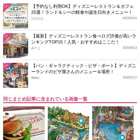
【予約なし利用OK】ディズニーレストラン＆カフェ
TDL
25選！ランド＆シーの軽食や誕生日向きメニュー！
だんだん
2023/03/10
【最新】ディズニーレストラン食べログ評価が高いラ
TDL
ンキングTOP15！人気・おすすめはここだ！
みーこ
2025/08/13
【パン・ギャラクティック・ピザ・ポート】ディズニ
TDL
ーランドのピザ屋さんのメニュー＆場所！
Writer
2026/07/17
同じまとめ記事に含まれている画像一覧