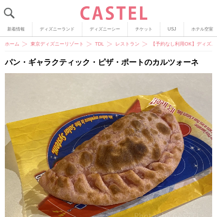
新着情報
ディズニーランド
ディズニーシー
チケット
USJ
ホテル空室
ホーム
東京ディズニーリゾート
TDL
レストラン
【予約なし利用OK】ディズニ
パン・ギャラクティック・ピザ・ポートのカルツォーネ