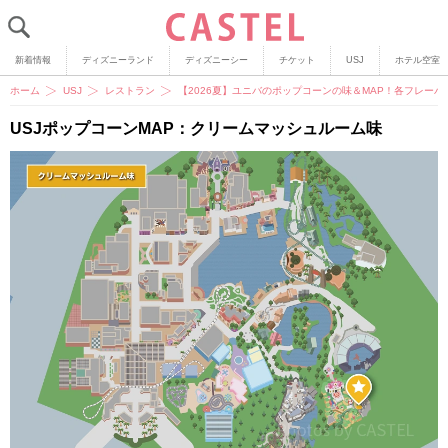
新着情報
ディズニーランド
ディズニーシー
チケット
USJ
ホテル空室
ホーム
USJ
レストラン
【2026夏】ユニバのポップコーンの味＆MAP！各フレー
USJポップコーンMAP：クリームマッシュルーム味