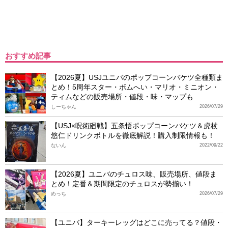
おすすめ記事
【2026夏】USJユニバのポップコーンバケツ全種類ま
とめ！5周年スター・ボムへい・マリオ・ミニオン・
ティムなどの販売場所・値段・味・マップも
しーちゃん
2026/07/29
【USJ×呪術廻戦】五条悟ポップコーンバケツ＆虎杖
悠仁ドリンクボトルを徹底解説！購入制限情報も！
ないん
2022/09/22
【2026夏】ユニバのチュロス味、販売場所、値段ま
とめ！定番＆期間限定のチュロスが勢揃い！
めっち
2026/07/29
【ユニバ】ターキーレッグはどこに売ってる？値段・