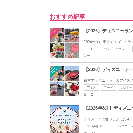
おすすめ記事
TDL
【2026】ディズニーラ
2026年冬に東京ディズニーラ
アイス
ディズニーランド
みーこ
TDS
【2026】ディズニー
東京ディズニーシーのアイスメ
アイス
フード
カナレッ
みーこ
【2026年8月】ディ
ディズニーの食べ歩きにおすす
食べ歩きフード
ディズニー
だんだん