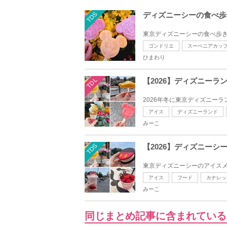
TDS
ディズニーシーの食べ歩
東京ディズニーシーの食べ歩き
ゴンドリエ
スーベニアカッ
ひまわり
TDL
【2026】ディズニーラ
2026年冬に東京ディズニーラ
アイス
ディズニーランド
みーこ
TDS
【2026】ディズニー
東京ディズニーシーのアイスメ
アイス
フード
カナレッ
みーこ
同じまとめ記事に含まれている