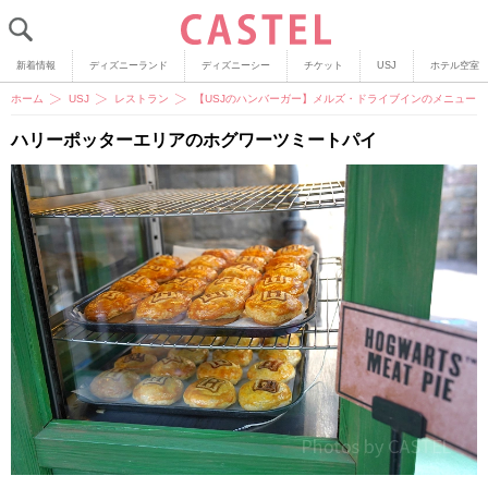
新着情報
ディズニーランド
ディズニーシー
チケット
USJ
ホテル空室
ホーム
USJ
レストラン
【USJのハンバーガー】メルズ・ドライブインのメニュー
ハリーポッターエリアのホグワーツミートパイ