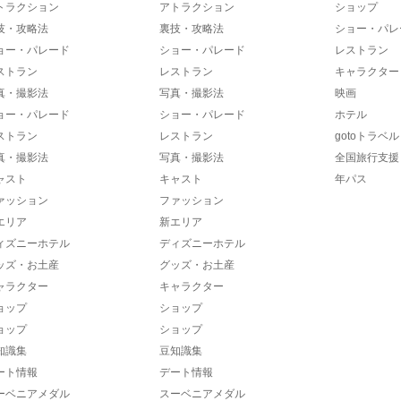
トラクション
アトラクション
ショップ
技・攻略法
裏技・攻略法
ショー・パレ
ョー・パレード
ショー・パレード
レストラン
ストラン
レストラン
キャラクター
真・撮影法
写真・撮影法
映画
ョー・パレード
ショー・パレード
ホテル
ストラン
レストラン
gotoトラベル
真・撮影法
写真・撮影法
全国旅行支援
ャスト
キャスト
年パス
ァッション
ファッション
エリア
新エリア
ィズニーホテル
ディズニーホテル
ッズ・お土産
グッズ・お土産
ャラクター
キャラクター
ョップ
ショップ
ョップ
ショップ
知識集
豆知識集
ート情報
デート情報
ーベニアメダル
スーベニアメダル