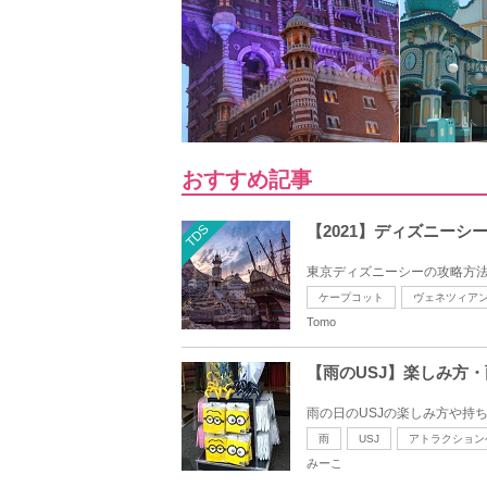
おすすめ記事
TDS
【2021】ディズニー
東京ディズニーシーの攻略方法
ケープコット
ヴェネツィア
Tomo
【雨のUSJ】楽しみ方
雨の日のUSJの楽しみ方や持ち
雨
USJ
アトラクション
みーこ