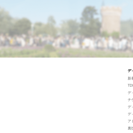
デ
新
TD
デ
チ
デ
デ
ア
裏