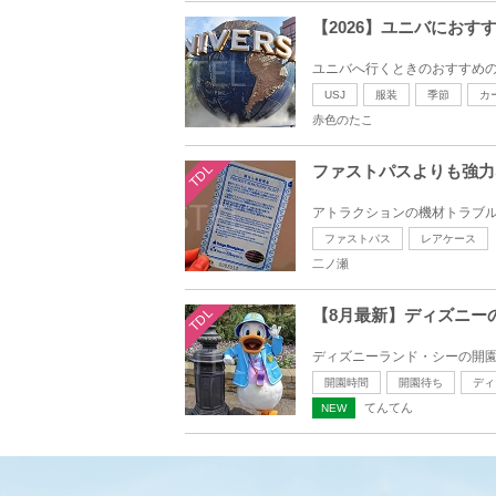
【2026】ユニバにお
ユニバへ行くときのおすすめの
USJ
服装
季節
カ
赤色のたこ
TDL
ファストパスよりも強力
アトラクションの機材トラブル
ファストパス
レアケース
二ノ瀬
TDL
【8月最新】ディズニー
ディズニーランド・シーの開園時
開園時間
開園待ち
ディ
てんてん
NEW