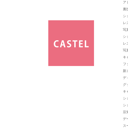
ア
裏
シ
レ
写
シ
レ
写
キ
フ
新
デ
グ
キ
シ
シ
豆
デ
ス