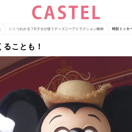
集
いくつわかる？Dヲタが使うディズニーアトラクション略称
時折ミッキ
くることも！