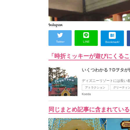
Twitter
LINE
Bookmark!
「時折ミッキーが遊びにくるこ
いくつわかる？Dヲタが
ディズニーリゾートには長い名
アトラクション
グリーティ
Koeda
同じまとめ記事に含まれている