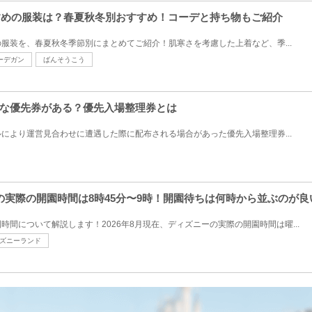
すすめの服装は？春夏秋冬別おすすめ！コーデと持ち物もご紹介
服装を、春夏秋冬季節別にまとめてご紹介！肌寒さを考慮した上着など、季...
ーデガン
ばんそうこう
な優先券がある？優先入場整理券とは
により運営見合わせに遭遇した際に配布される場合があった優先入場整理券...
の実際の開園時間は8時45分〜9時！開園待ちは何時から並ぶのが良
間について解説します！2026年8月現在、ディズニーの実際の開園時間は曜...
ズニーランド