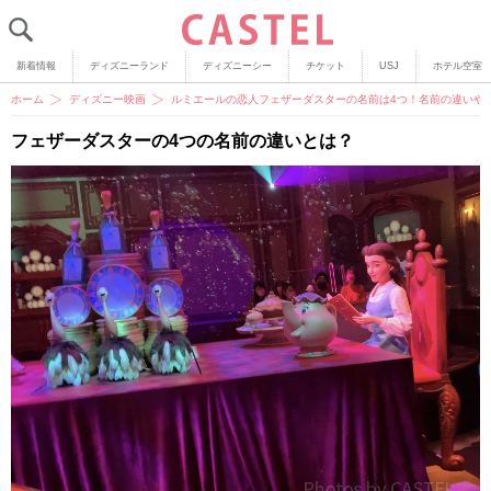
新着情報
ディズニーランド
ディズニーシー
チケット
USJ
ホテル空室
ホーム
ディズニー映画
ルミエールの恋人フェザーダスターの名前は4つ！名前の違いや
フェザーダスターの4つの名前の違いとは？