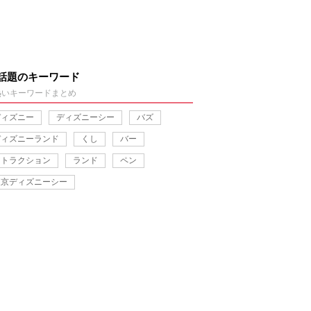
話題のキーワード
熱いキーワードまとめ
ディズニー
ディズニーシー
バズ
ディズニーランド
くし
バー
アトラクション
ランド
ペン
東京ディズニーシー