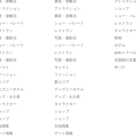
技・攻略法
裏技・攻略法
アトラクショ
トラクション
アトラクション
ショップ
技・攻略法
裏技・攻略法
ショー・パレ
ョー・パレード
ショー・パレード
レストラン
ストラン
レストラン
キャラクター
真・撮影法
写真・撮影法
映画
ョー・パレード
ショー・パレード
ホテル
ストラン
レストラン
gotoトラベル
真・撮影法
写真・撮影法
全国旅行支援
ャスト
キャスト
年パス
ァッション
ファッション
エリア
新エリア
ィズニーホテル
ディズニーホテル
ッズ・お土産
グッズ・お土産
ャラクター
キャラクター
ョップ
ショップ
ョップ
ショップ
知識集
豆知識集
ート情報
デート情報