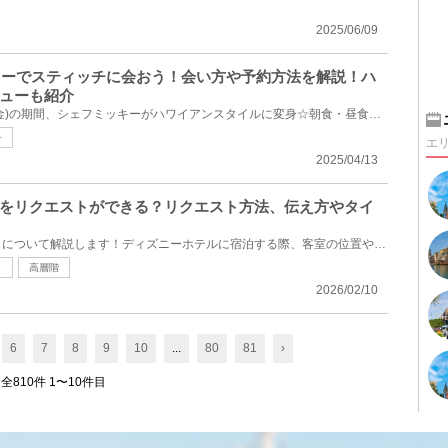
2025/06/09
ッキーでスティッチに会おう！会い方や予約方法を解説！ハ
ューも紹介
2025年7月1日(火)〜9月15日(金)の期間、シェフミッキーがハワイアンスタイルに変身☆朝食・昼食・夕食の...
チ
エ
2025/04/13
をリクエストができる？リクエスト方法、伝え方やタイ
ディズニーホテルのリクエストについて解説します！ディズニーホテルに宿泊する際、客室の位置やアメニ...
ト
高層階
2026/02/10
6
7
8
9
10
...
80
81
›
全810件 1〜10件目