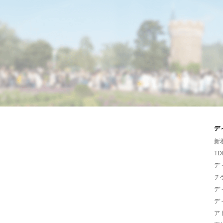
デ
新
TD
デ
チ
デ
デ
ア