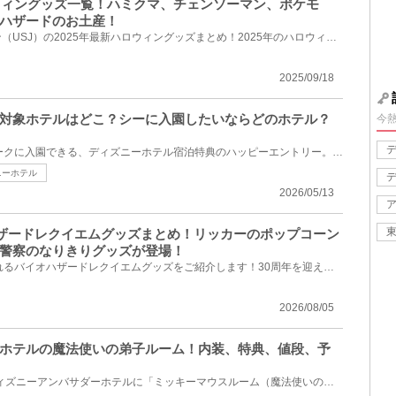
ロウィングッズ一覧！ハミクマ、チェンソーマン、ポケモ
ハザードのお土産！
ユニバーサルスタジオジャパン（USJ）の2025年最新ハロウィングッズまとめ！2025年のハロウィングッズが...
2025/09/18
対象ホテルはどこ？シーに入園したいならどのホテル？
今
一般ゲストよりも15分早くパークに入園できる、ディズニーホテル宿泊特典のハッピーエントリー。この記...
ニーホテル
2026/05/13
オハザードレクイエムグッズまとめ！リッカーのポップコーン
警察のなりきりグッズが登場！
2026年9月9日(水)から販売されるバイオハザードレクイエムグッズをご紹介します！30周年を迎えた「バイ...
2026/08/05
ホテルの魔法使いの弟子ルーム！内装、特典、値段、予
2025年10月13日(月)から、ディズニーアンバサダーホテルに「ミッキーマウスルーム（魔法使いの弟子）」...