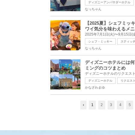
ディズニーアンバサダーホテル
なっちゃん
【2025夏】シェフミ
ワイ気分を味わえるメニ
シェフ・ミッキー
スティッ
なっちゃん
ディズニーホテルには何
ミングのコツまとめ
ディズニーホテル
リクエス
かなざわまゆ
‹
1
2
3
4
5