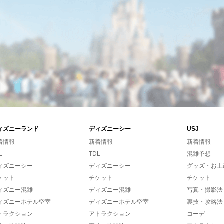
ィズニーランド
ディズニーシー
USJ
着情報
新着情報
新着情報
L
TDL
混雑予想
ィズニーシー
ディズニーシー
グッズ・お土
ケット
チケット
チケット
ィズニー混雑
ディズニー混雑
写真・撮影法
ィズニーホテル空室
ディズニーホテル空室
裏技・攻略法
トラクション
アトラクション
コーデ