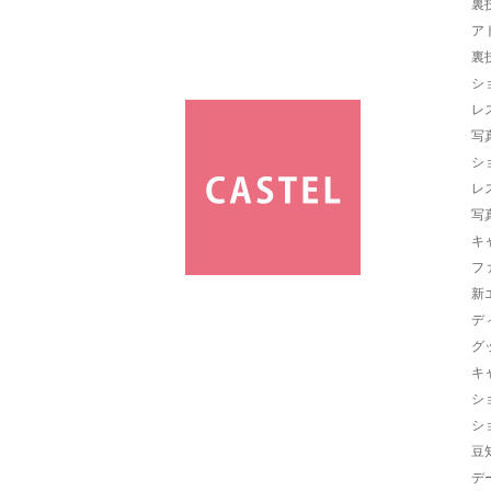
裏
ア
裏
シ
レ
写
シ
レ
写
キ
フ
新
デ
グ
キ
シ
シ
豆
デ