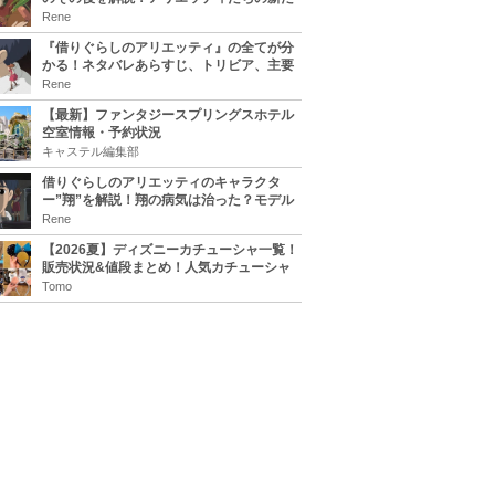
な住処は？翔の病気は治る？
Rene
『借りぐらしのアリエッティ』の全てが分
かる！ネタバレあらすじ、トリビア、主要
キャラまとめ！
Rene
【最新】ファンタジースプリングスホテル
空室情報・予約状況
キャステル編集部
借りぐらしのアリエッティのキャラクタ
ー”翔”を解説！翔の病気は治った？モデル
は誰？
Rene
【2026夏】ディズニーカチューシャ一覧！
販売状況&値段まとめ！人気カチューシャ
をチェック
Tomo