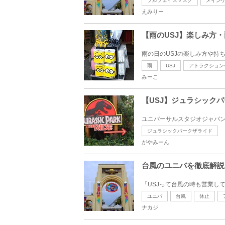
フルフェイスマスク
メイン
えみりー
【雨のUSJ】楽しみ方
雨の日のUSJの楽しみ方や持ち
雨
USJ
アトラクション
みーこ
【USJ】ジュラシック
ユニバーサルスタジオジャパン
ジュラシックパークザライド
がやみーん
台風のユニバを徹底解説
「USJって台風の時も営業し
ユニバ
台風
休止
ナカジ