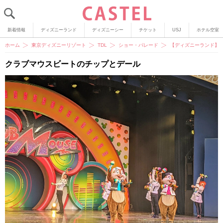
新着情報
ディズニーランド
ディズニーシー
チケット
USJ
ホテル空室
ホーム
東京ディズニーリゾート
TDL
ショー・パレード
【ディズニーランド】
クラブマウスビートのチップとデール