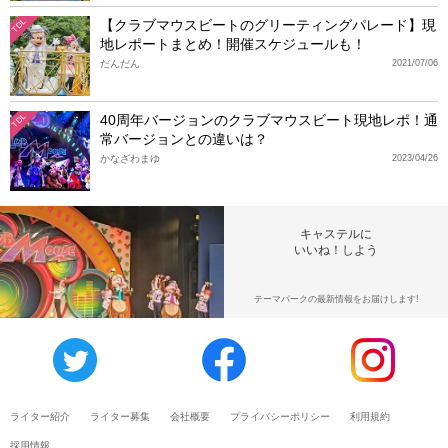
【クラブマウスビートのグリーティングパレード】現
TDL
地レポートまとめ！開催スケジュールも！
だんだん
2021/07/06
40周年バージョンのクラブマウスビート現地レポ！通
TDL
常バージョンとの違いは？
かなざわまゆ
2023/04/26
キャステルに
いいね！しよう
テーマパークの最新情報をお届けします!
ライター紹介
ライター募集
会社概要
プライバシーポリシー
利用規約
採用情報