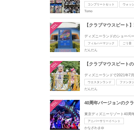
コンプリートセット
ウォッ
Tomo
TDL
【クラブマウスビート】
ディズニーランドのショーベース
フィルハーマジック
ごう音
だんだん
TDL
【クラブマウスビートの
ディズニーランドで2021年7
ウエスタンランド
ファンタ
だんだん
TDL
40周年バージョンのク
東京ディズニーリゾート40周
アニバーサリーイベント
かなざわまゆ