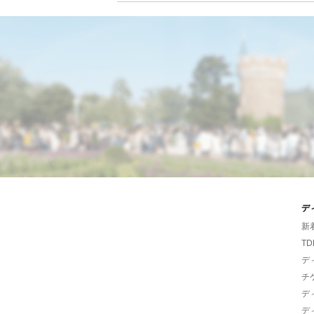
デ
新
TD
デ
チ
デ
デ