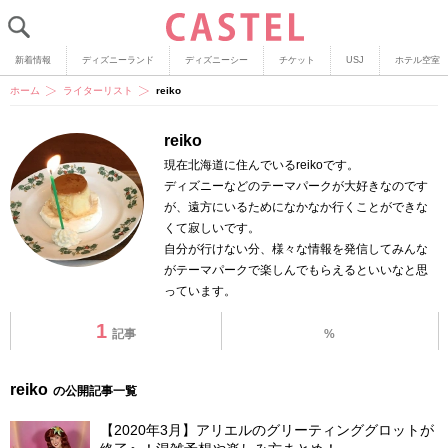
新着情報
ディズニーランド
ディズニーシー
チケット
USJ
ホテル空室
ホーム
ライターリスト
reiko
reiko
現在北海道に住んでいるreikoです。
ディズニーなどのテーマパークが大好きなのです
が、遠方にいるためになかなか行くことができな
くて寂しいです。
自分が行けない分、様々な情報を発信してみんな
がテーマパークで楽しんでもらえるといいなと思
っています。
1
記事
%
reiko
の公開記事一覧
【2020年3月】アリエルのグリーティンググロットが