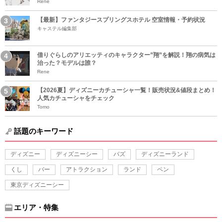
Rene
【最新】ファンタジースプリングスホテル 空室情報・予約状況
キャステル編集部
借りぐらしのアリエッティのキャラクター”翔”を解説！翔の病気は
治った？モデルは誰？
Rene
【2026夏】ディズニーカチューシャ一覧！販売状況&値段まとめ！
人気カチューシャをチェック
Tomo
話題のキーワード
ディズニー
ディズニーシー
バズ
ディズニーランド
くし
バー
アトラクション
ランド
ペン
東京ディズニーシー
エリア・特集