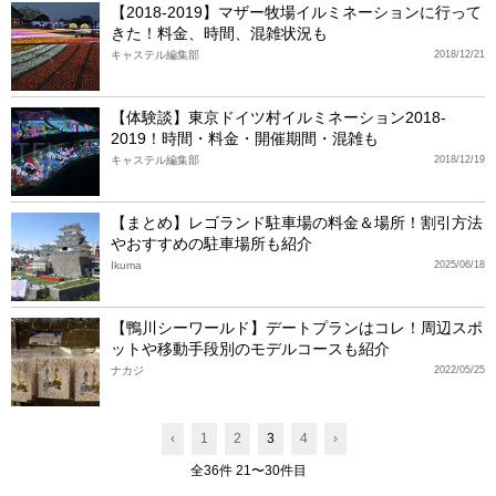
【2018-2019】マザー牧場イルミネーションに行って
きた！料金、時間、混雑状況も
キャステル編集部
2018/12/21
【体験談】東京ドイツ村イルミネーション2018-
2019！時間・料金・開催期間・混雑も
キャステル編集部
2018/12/19
【まとめ】レゴランド駐車場の料金＆場所！割引方法
やおすすめの駐車場所も紹介
Ikuma
2025/06/18
【鴨川シーワールド】デートプランはコレ！周辺スポ
ットや移動手段別のモデルコースも紹介
ナカジ
2022/05/25
‹
1
2
3
4
›
全36件 21〜30件目