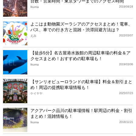
台数・営業時間・東京タワーまでのアクセス時間
Ikuma
2019/04/24
よこはま動物園ズーラシアのアクセスまとめ！電車、
バス、車での行き方と混雑・渋滞回避方法は？
えみ
2022/03/07
【徒歩5分】名古屋港水族館の周辺駐車場の料金＆ア
クセスまとめ！おすすめの駐車場も！
Ikuma
2019/03/06
【サンリオピューロランドの駐車場】料金＆割引まと
め！周辺の提携駐車場情報も！
ケイヤヤ
2025/07/23
アクアパーク品川の駐車場情報！駅周辺の料金・割引
まとめ！混雑情報も！
Ikuma
2018/11/21