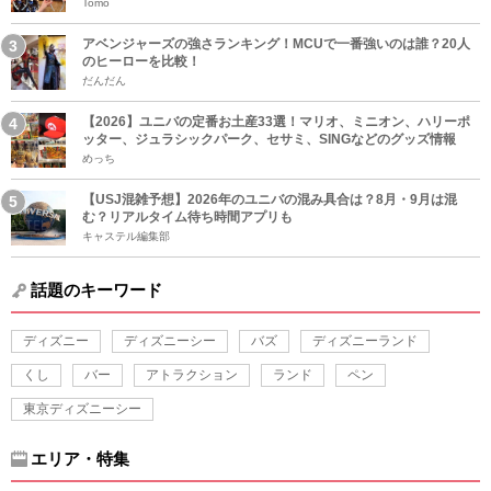
Tomo
アベンジャーズの強さランキング！MCUで一番強いのは誰？20人
のヒーローを比較！
だんだん
【2026】ユニバの定番お土産33選！マリオ、ミニオン、ハリーポ
ッター、ジュラシックパーク、セサミ、SINGなどのグッズ情報
めっち
【USJ混雑予想】2026年のユニバの混み具合は？8月・9月は混
む？リアルタイム待ち時間アプリも
キャステル編集部
話題のキーワード
ディズニー
ディズニーシー
バズ
ディズニーランド
くし
バー
アトラクション
ランド
ペン
東京ディズニーシー
エリア・特集