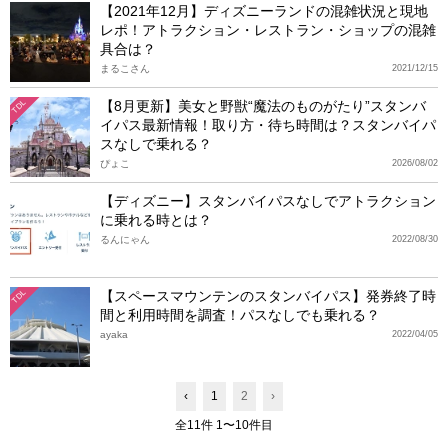
【2021年12月】ディズニーランドの混雑状況と現地
レポ！アトラクション・レストラン・ショップの混雑
具合は？
まるこさん
2021/12/15
【8月更新】美女と野獣“魔法のものがたり”スタンバ
TDL
イパス最新情報！取り方・待ち時間は？スタンバイパ
スなしで乗れる？
ぴょこ
2026/08/02
【ディズニー】スタンバイパスなしでアトラクション
に乗れる時とは？
るんにゃん
2022/08/30
【スペースマウンテンのスタンバイパス】発券終了時
TDL
間と利用時間を調査！パスなしでも乗れる？
ayaka
2022/04/05
‹
1
2
›
全11件 1〜10件目