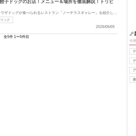
餃子ドッグのお店！メニュー＆場所を徹底解説！トリビ
ディズニーシーで大人気のギョウザドッグが食べられるレストラン「ノーチラスギャレー」を紹介します。...
ザドッグ
2026/06/05
全5件 1〜5件目
今