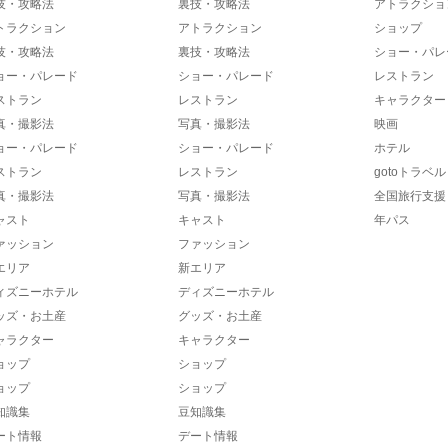
技・攻略法
裏技・攻略法
アトラクショ
トラクション
アトラクション
ショップ
技・攻略法
裏技・攻略法
ショー・パレ
ョー・パレード
ショー・パレード
レストラン
ストラン
レストラン
キャラクター
真・撮影法
写真・撮影法
映画
ョー・パレード
ショー・パレード
ホテル
ストラン
レストラン
gotoトラベル
真・撮影法
写真・撮影法
全国旅行支援
ャスト
キャスト
年パス
ァッション
ファッション
エリア
新エリア
ィズニーホテル
ディズニーホテル
ッズ・お土産
グッズ・お土産
ャラクター
キャラクター
ョップ
ショップ
ョップ
ショップ
知識集
豆知識集
ート情報
デート情報