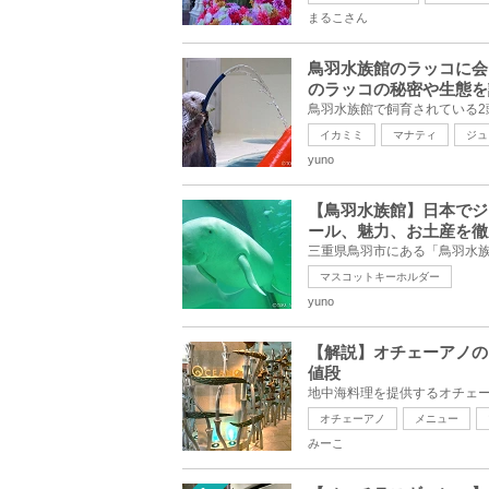
まるこさん
鳥羽水族館のラッコに会
のラッコの秘密や生態を
イカミミ
マナティ
ジュ
yuno
【鳥羽水族館】日本でジ
ール、魅力、お土産を徹
マスコットキーホルダー
yuno
【解説】オチェーアノの
値段
オチェーアノ
メニュー
みーこ