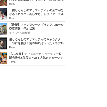
な住処は？翔の病気は治る？
Rene
『借りぐらしのアリエッティ』の全てが分
かる！ネタバレあらすじ、トリビア、主要
キャラまとめ！
Rene
【最新】ファンタジースプリングスホテル
空室情報・予約状況
キャステル編集部
借りぐらしのアリエッティのキャラクタ
ー”翔”を解説！翔の病気は治った？モデル
は誰？
Rene
【2026夏】ディズニーカチューシャ一覧！
販売状況&値段まとめ！人気カチューシャ
をチェック
Tomo