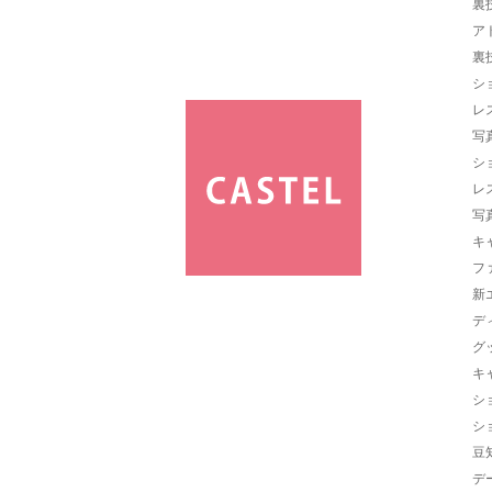
裏
ア
裏
シ
レ
写
シ
レ
写
キ
フ
新
デ
グ
キ
シ
シ
豆
デ