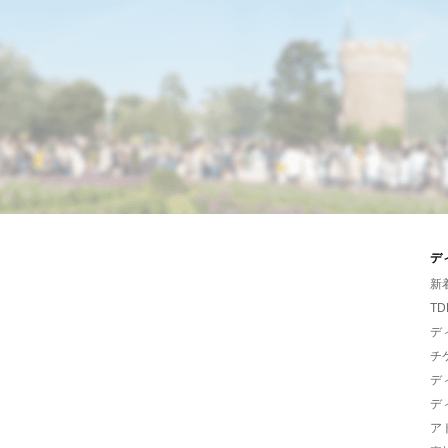
デ
新
TD
デ
チ
デ
デ
ア