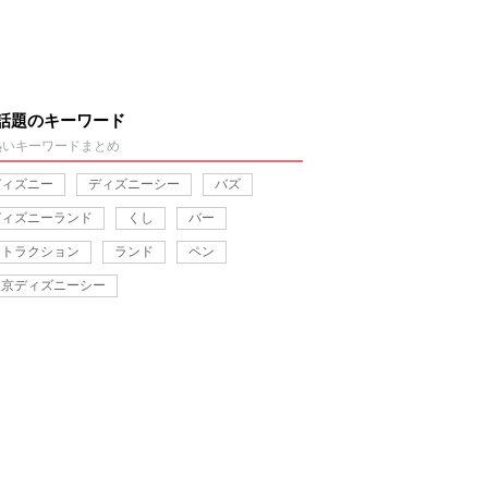
話題のキーワード
熱いキーワードまとめ
ディズニー
ディズニーシー
バズ
ディズニーランド
くし
バー
アトラクション
ランド
ペン
東京ディズニーシー