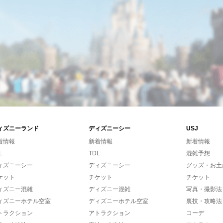
ィズニーランド
ディズニーシー
USJ
着情報
新着情報
新着情報
L
TDL
混雑予想
ィズニーシー
ディズニーシー
グッズ・お土
ケット
チケット
チケット
ィズニー混雑
ディズニー混雑
写真・撮影法
ィズニーホテル空室
ディズニーホテル空室
裏技・攻略法
トラクション
アトラクション
コーデ