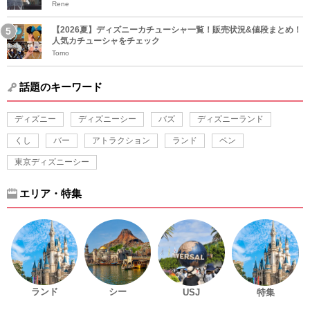
Rene
【2026夏】ディズニーカチューシャ一覧！販売状況&値段まとめ！
人気カチューシャをチェック
Tomo
話題のキーワード
ディズニー
ディズニーシー
バズ
ディズニーランド
くし
バー
アトラクション
ランド
ペン
東京ディズニーシー
エリア・特集
ランド
シー
USJ
特集