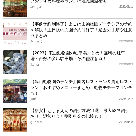
いおすすめ料理やランチの混雑回避術も
みつまめ
2022/03/11
【事前予約制終了】よこはま動物園ズーラシアの予約
を解説！土日祝の入園予約は終了！過去の手順や注意
点まとめ
みつまめ
2022/03/18
【2023】東山動物園の駐車場まとめ！無料の駐車
場・台数の多い駐車場・その他注意点！
Ikuma
2023/03/03
【旭山動物園のランチ】園内レストラン＆周辺レスト
ラン！おすすめメニューまとめ！動物モチーフランチ
も！
真岐
2025/10/17
【格安】としまえんの割引方法11選！最大52％割引
あり！通常料金と割引料金の比較も！
ケイヤヤ
2019/04/18