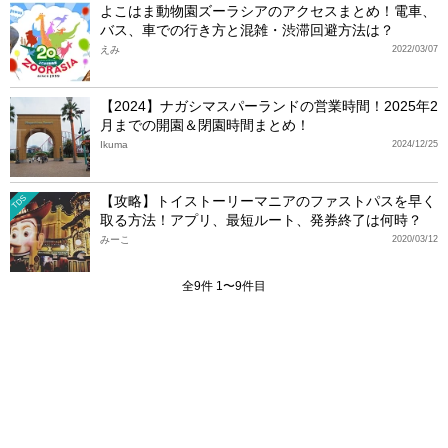
よこはま動物園ズーラシアのアクセスまとめ！電車、
バス、車での行き方と混雑・渋滞回避方法は？
えみ
2022/03/07
【2024】ナガシマスパーランドの営業時間！2025年2
月までの開園＆閉園時間まとめ！
Ikuma
2024/12/25
【攻略】トイストーリーマニアのファストパスを早く
TDS
取る方法！アプリ、最短ルート、発券終了は何時？
みーこ
2020/03/12
全9件 1〜9件目