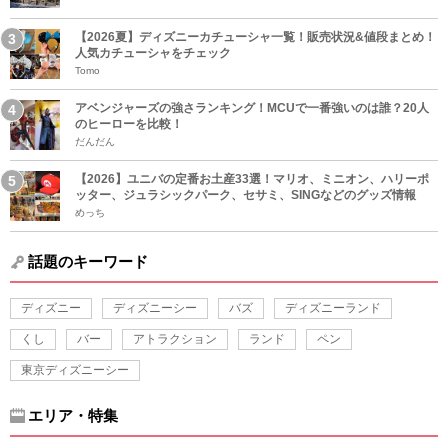
【2026夏】ディズニーカチューシャ一覧！販売状況&値段まとめ！
人気カチューシャをチェック
Tomo
アベンジャーズの強さランキング！MCUで一番強いのは誰？20人
のヒーローを比較！
だんだん
【2026】ユニバの定番お土産33選！マリオ、ミニオン、ハリーポ
ッター、ジュラシックパーク、セサミ、SINGなどのグッズ情報
めっち
話題のキーワード
ディズニー
ディズニーシー
バズ
ディズニーランド
くし
バー
アトラクション
ランド
ペン
東京ディズニーシー
エリア・特集