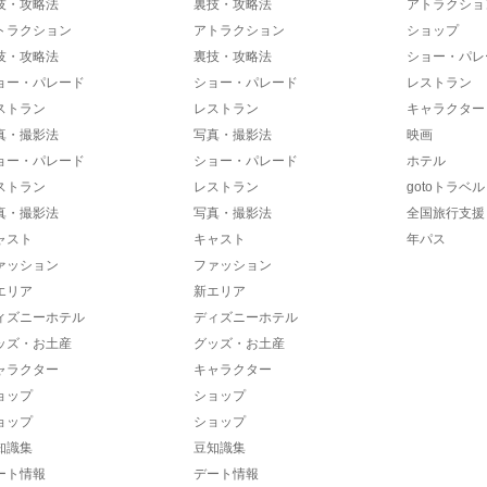
技・攻略法
裏技・攻略法
アトラクショ
トラクション
アトラクション
ショップ
技・攻略法
裏技・攻略法
ショー・パレ
ョー・パレード
ショー・パレード
レストラン
ストラン
レストラン
キャラクター
真・撮影法
写真・撮影法
映画
ョー・パレード
ショー・パレード
ホテル
ストラン
レストラン
gotoトラベル
真・撮影法
写真・撮影法
全国旅行支援
ャスト
キャスト
年パス
ァッション
ファッション
エリア
新エリア
ィズニーホテル
ディズニーホテル
ッズ・お土産
グッズ・お土産
ャラクター
キャラクター
ョップ
ショップ
ョップ
ショップ
知識集
豆知識集
ート情報
デート情報