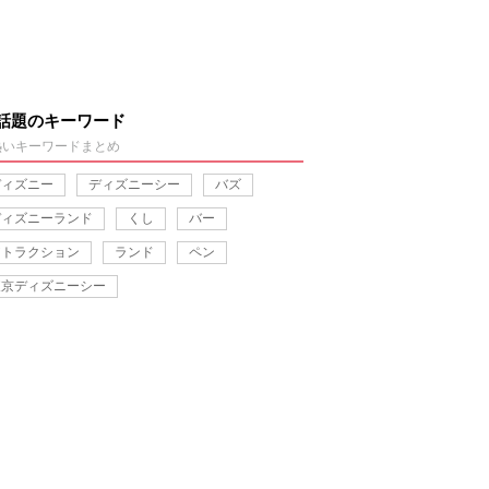
話題のキーワード
熱いキーワードまとめ
ディズニー
ディズニーシー
バズ
ディズニーランド
くし
バー
アトラクション
ランド
ペン
東京ディズニーシー