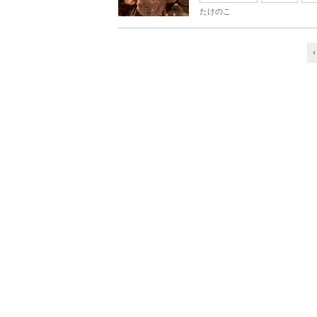
たけのこ
‹