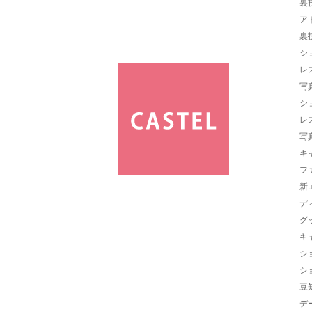
裏
ア
裏
シ
レ
写
シ
レ
写
キ
フ
新
デ
グ
キ
シ
シ
豆
デ