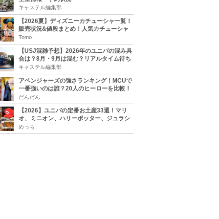
キャステル編集部
【2026夏】ディズニーカチューシャ一覧！
販売状況&値段まとめ！人気カチューシャ
をチェック
Tomo
【USJ混雑予想】2026年のユニバの混み具
合は？8月・9月は混む？リアルタイム待ち
時間アプリも
キャステル編集部
アベンジャーズの強さランキング！MCUで
一番強いのは誰？20人のヒーローを比較！
だんだん
【2026】ユニバの定番お土産33選！マリ
オ、ミニオン、ハリーポッター、ジュラシ
ックパーク、セサミ、SINGなどのグッズ情
めっち
報