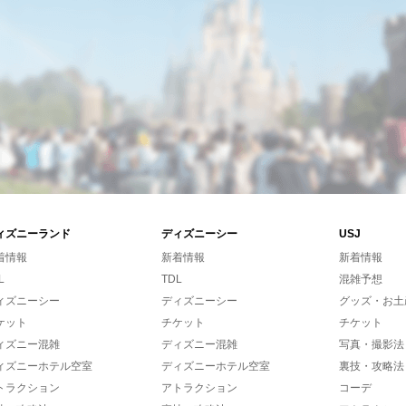
ィズニーランド
ディズニーシー
USJ
着情報
新着情報
新着情報
L
TDL
混雑予想
ィズニーシー
ディズニーシー
グッズ・お土
ケット
チケット
チケット
ィズニー混雑
ディズニー混雑
写真・撮影法
ィズニーホテル空室
ディズニーホテル空室
裏技・攻略法
トラクション
アトラクション
コーデ