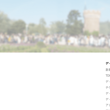
デ
新
TD
デ
チ
デ
デ
ア