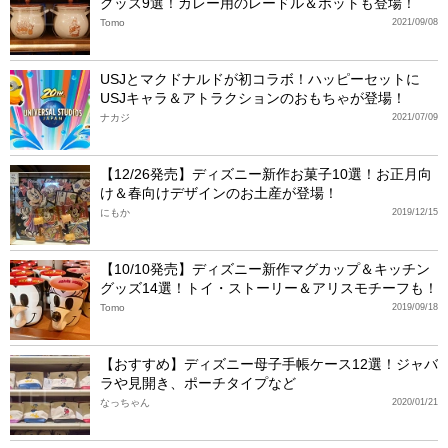
グッズ9選！カレー用のレードル＆ポットも登場！
Tomo
2021/09/08
USJとマクドナルドが初コラボ！ハッピーセットに
USJキャラ＆アトラクションのおもちゃが登場！
ナカジ
2021/07/09
【12/26発売】ディズニー新作お菓子10選！お正月向
け＆春向けデザインのお土産が登場！
にもか
2019/12/15
【10/10発売】ディズニー新作マグカップ＆キッチン
グッズ14選！トイ・ストーリー＆アリスモチーフも！
Tomo
2019/09/18
【おすすめ】ディズニー母子手帳ケース12選！ジャバ
ラや見開き、ポーチタイプなど
なっちゃん
2020/01/21