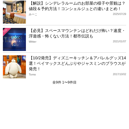
【解説】シンデレラルームのお部屋の様子や景観は？
値段＆予約方法！コンシェルジュとの違いまとめ！
みーこ
2025/07/29
【必見】スペースマウンテンはどれだけ怖い？速度・
TDL
浮遊感・怖くない方法！都市伝説も
Writer
2021/01/07
【10/2発売】ディズニーキッチン＆アパレルグッズ14
選！ベイマックスどんぶりやジャスミンのブラウスが
発売！
Tomo
2017/10/02
全9件 1〜9件目