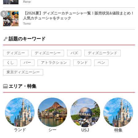
Rene
【2026夏】ディズニーカチューシャ一覧！販売状況&値段まとめ！
人気カチューシャをチェック
Tomo
話題のキーワード
ディズニー
ディズニーシー
バズ
ディズニーランド
くし
バー
アトラクション
ランド
ペン
東京ディズニーシー
エリア・特集
ランド
シー
USJ
特集