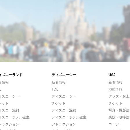
ィズニーランド
ディズニーシー
USJ
着情報
新着情報
新着情報
L
TDL
混雑予想
ィズニーシー
ディズニーシー
グッズ・お土
ケット
チケット
チケット
ィズニー混雑
ディズニー混雑
写真・撮影法
ィズニーホテル空室
ディズニーホテル空室
裏技・攻略法
トラクション
アトラクション
コーデ