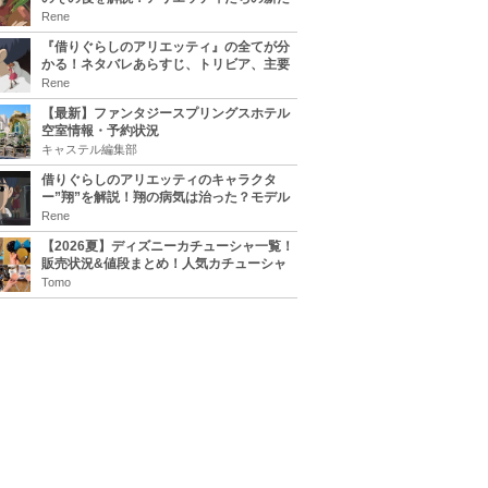
な住処は？翔の病気は治る？
Rene
『借りぐらしのアリエッティ』の全てが分
かる！ネタバレあらすじ、トリビア、主要
キャラまとめ！
Rene
【最新】ファンタジースプリングスホテル
空室情報・予約状況
キャステル編集部
借りぐらしのアリエッティのキャラクタ
ー”翔”を解説！翔の病気は治った？モデル
は誰？
Rene
【2026夏】ディズニーカチューシャ一覧！
販売状況&値段まとめ！人気カチューシャ
をチェック
Tomo