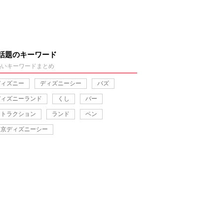
話題のキーワード
熱いキーワードまとめ
ディズニー
ディズニーシー
バズ
ディズニーランド
くし
バー
アトラクション
ランド
ペン
東京ディズニーシー