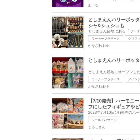
あーる
としまえんハリーポッタ
シャ&シュシュも
ワーナーブラザース
グリフ
かなざわまゆ
としまえんハリーポッタ
ワーナーブラザース
メイン
かなざわまゆ
【7/10発売】ハーモ
フにしたフィギュアやピ
ワールドバザール
まるこさん