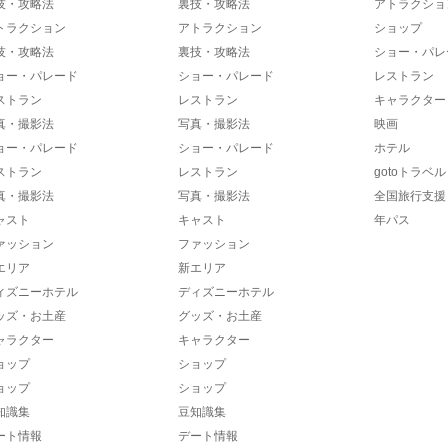
技・攻略法
裏技・攻略法
アトラクショ
トラクション
アトラクション
ショップ
技・攻略法
裏技・攻略法
ショー・パレ
ョー・パレード
ショー・パレード
レストラン
ストラン
レストラン
キャラクター
真・撮影法
写真・撮影法
映画
ョー・パレード
ショー・パレード
ホテル
ストラン
レストラン
gotoトラベル
真・撮影法
写真・撮影法
全国旅行支援
ャスト
キャスト
年パス
ァッション
ファッション
エリア
新エリア
ィズニーホテル
ディズニーホテル
ッズ・お土産
グッズ・お土産
ャラクター
キャラクター
ョップ
ショップ
ョップ
ショップ
知識集
豆知識集
ート情報
デート情報