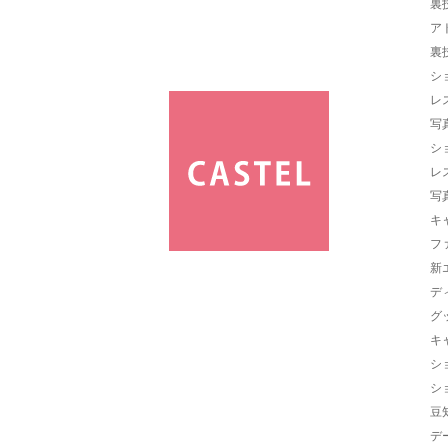
裏
ア
裏
シ
レ
写
シ
レ
写
キ
フ
新
デ
グ
キ
シ
シ
豆
デ