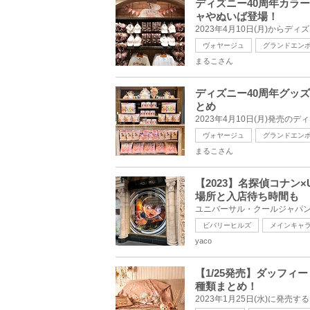
ディズニー40周年カラ
ャやぬいば登場！
ヴォヤージュ
グランドエン
まるこさん
ディズニー40周年グッ
とめ
ヴォヤージュ
グランドエン
まるこさん
【2023】名探偵コナン
場所と入店待ち時間も
ビバリーヒルズ
メインキャ
yaco
【1/25発売】ダッフ
種類まとめ！