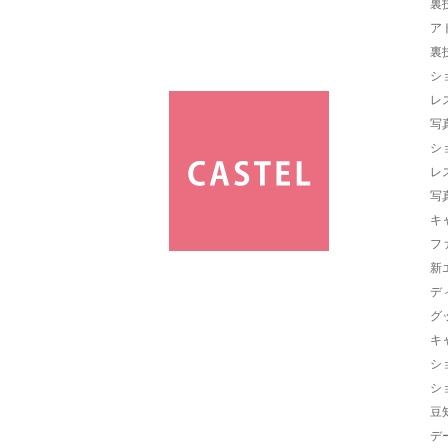
裏
ア
裏
シ
レ
写
シ
レ
写
キ
フ
新
デ
グ
キ
シ
シ
豆
デ