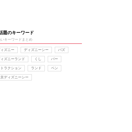
話題のキーワード
熱いキーワードまとめ
ディズニー
ディズニーシー
バズ
ディズニーランド
くし
バー
アトラクション
ランド
ペン
東京ディズニーシー