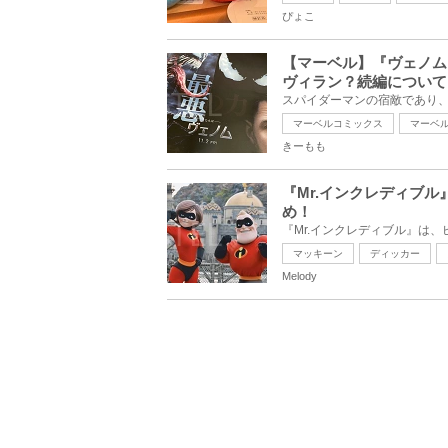
ぴょこ
【マーベル】『ヴェノム
ヴィラン？続編について
マーベルコミックス
マーベ
きーもも
『Mr.インクレディブ
め！
マッキーン
ディッカー
Melody