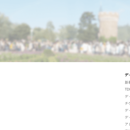
デ
新
TD
デ
チ
デ
デ
ア