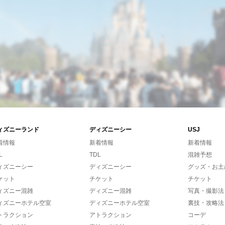
ィズニーランド
ディズニーシー
USJ
着情報
新着情報
新着情報
L
TDL
混雑予想
ィズニーシー
ディズニーシー
グッズ・お土
ケット
チケット
チケット
ィズニー混雑
ディズニー混雑
写真・撮影法
ィズニーホテル空室
ディズニーホテル空室
裏技・攻略法
トラクション
アトラクション
コーデ