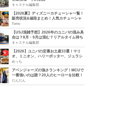
キャステル編集部
【2026夏】ディズニーカチューシャ一覧！
販売状況&値段まとめ！人気カチューシャ
をチェック
Tomo
【USJ混雑予想】2026年のユニバの混み具
合は？8月・9月は混む？リアルタイム待ち
時間アプリも
キャステル編集部
【2026】ユニバの定番お土産33選！マリ
オ、ミニオン、ハリーポッター、ジュラシ
ックパーク、セサミ、SINGなどのグッズ情
めっち
報
アベンジャーズの強さランキング！MCUで
一番強いのは誰？20人のヒーローを比較！
だんだん