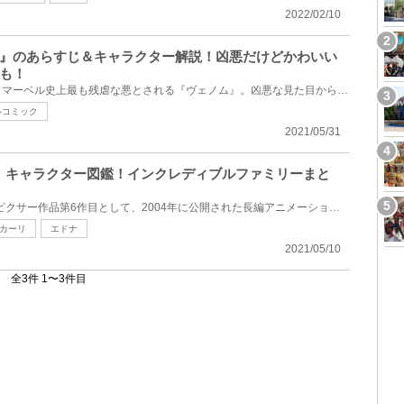
2022/02/10
』のあらすじ＆キャラクター解説！凶悪だけどかわいい
も！
スパイダーマンの宿敵であり、マーベル史上最も残虐な悪とされる『ヴェノム』。凶悪な見た目からは想像...
ルコミック
2021/05/31
ル』キャラクター図鑑！インクレディブルファミリーまと
『Mr.インクレディブル』は、ピクサー作品第6作目として、2004年に公開された長編アニメーション映画。...
カーリ
エドナ
2021/05/10
全3件 1〜3件目