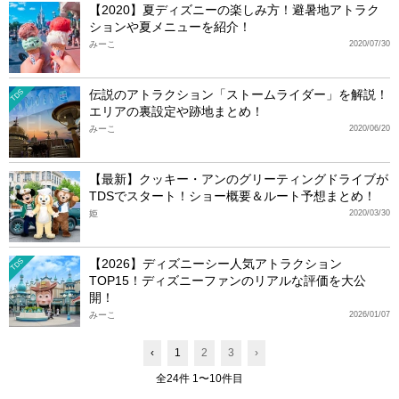
【2020】夏ディズニーの楽しみ方！避暑地アトラク
ションや夏メニューを紹介！
みーこ
2020/07/30
伝説のアトラクション「ストームライダー」を解説！
TDS
エリアの裏設定や跡地まとめ！
みーこ
2020/06/20
【最新】クッキー・アンのグリーティングドライブが
TDSでスタート！ショー概要＆ルート予想まとめ！
姫
2020/03/30
【2026】ディズニーシー人気アトラクション
TDS
TOP15！ディズニーファンのリアルな評価を大公
開！
みーこ
2026/01/07
‹
1
2
3
›
全24件 1〜10件目