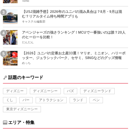
Tomo
【USJ混雑予想】2026年のユニバの混み具合は？8月・9月は混
む？リアルタイム待ち時間アプリも
キャステル編集部
アベンジャーズの強さランキング！MCUで一番強いのは誰？20人
のヒーローを比較！
だんだん
【2026】ユニバの定番お土産33選！マリオ、ミニオン、ハリーポ
ッター、ジュラシックパーク、セサミ、SINGなどのグッズ情報
めっち
話題のキーワード
ディズニー
ディズニーシー
バズ
ディズニーランド
くし
バー
アトラクション
ランド
ペン
東京ディズニーシー
エリア・特集