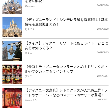
を徹底解説！
あんにん
2022/01/26
【ディズニーランド】シンデレラ城を徹底解説！基本
情報＆豆知識まとめ！
あんにん
2022/01/20
【クイズ】ディズニーリゾートにあるライト！どこに
あるか知ってる？
ぴょこ
2021/08/15
【最新】ディズニータンブラーまとめ！ドリンクボト
ルやマグカップもラインナップ！
ぴょこ
2022/07/17
【ディズニー文房具】レトログッズが人気急上昇！ノ
ートやボールペンなどのステーショナリーが登場！
るんにゃん
2020/09/03