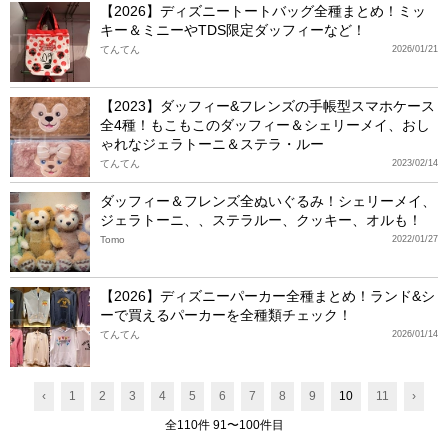
【2026】ディズニートートバッグ全種まとめ！ミッ
キー＆ミニーやTDS限定ダッフィーなど！
てんてん
2026/01/21
【2023】ダッフィー&フレンズの手帳型スマホケース
全4種！もこもこのダッフィー＆シェリーメイ、おし
ゃれなジェラトーニ＆ステラ・ルー
てんてん
2023/02/14
ダッフィー＆フレンズ全ぬいぐるみ！シェリーメイ、
ジェラトーニ、、ステラルー、クッキー、オルも！
Tomo
2022/01/27
【2026】ディズニーパーカー全種まとめ！ランド&シ
ーで買えるパーカーを全種類チェック！
てんてん
2026/01/14
‹
1
2
3
4
5
6
7
8
9
10
11
›
全110件 91〜100件目