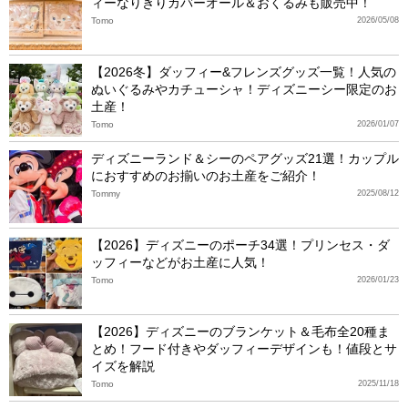
ィーなりきりカバーオール＆おくるみも販売中！
Tomo
2026/05/08
【2026冬】ダッフィー&フレンズグッズ一覧！人気の
ぬいぐるみやカチューシャ！ディズニーシー限定のお
土産！
Tomo
2026/01/07
ディズニーランド＆シーのペアグッズ21選！カップル
におすすめのお揃いのお土産をご紹介！
Tommy
2025/08/12
【2026】ディズニーのポーチ34選！プリンセス・ダ
ッフィーなどがお土産に人気！
Tomo
2026/01/23
【2026】ディズニーのブランケット＆毛布全20種ま
とめ！フード付きやダッフィーデザインも！値段とサ
イズを解説
Tomo
2025/11/18