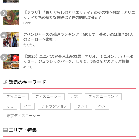
【ジブリ】『借りぐらしのアリエッティ』のその後を解説！アリエ
ッティたちの新たな住処は？翔の病気は治る？
Rene
アベンジャーズの強さランキング！MCUで一番強いのは誰？20人
のヒーローを比較！
だんだん
【2026】ユニバの定番お土産33選！マリオ、ミニオン、ハリーポ
ッター、ジュラシックパーク、セサミ、SINGなどのグッズ情報
めっち
話題のキーワード
ディズニー
ディズニーシー
バズ
ディズニーランド
くし
バー
アトラクション
ランド
ペン
東京ディズニーシー
エリア・特集