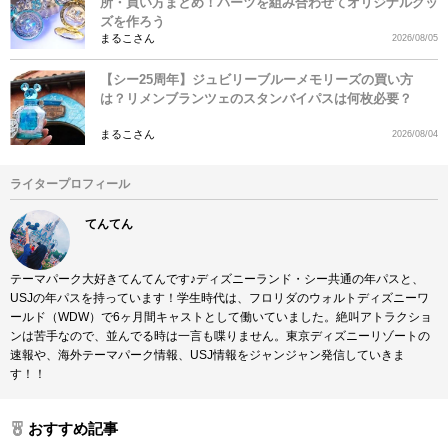
所・買い方まとめ！パーツを組み合わせてオリジナルグッ
ズを作ろう
まるこさん
2026/08/05
【シー25周年】ジュビリーブルーメモリーズの買い方
は？リメンブランツェのスタンバイパスは何枚必要？
まるこさん
2026/08/04
ライタープロフィール
てんてん
テーマパーク大好きてんてんです♪ディズニーランド・シー共通の年パスと、
USJの年パスを持っています！学生時代は、フロリダのウォルトディズニーワ
ールド（WDW）で6ヶ月間キャストとして働いていました。絶叫アトラクショ
ンは苦手なので、並んでる時は一言も喋りません。東京ディズニーリゾートの
速報や、海外テーマパーク情報、USJ情報をジャンジャン発信していきま
す！！
おすすめ記事