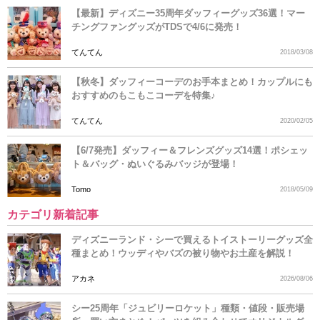
【最新】ディズニー35周年ダッフィーグッズ36選！マー
チングファングッズがTDSで4/6に発売！
てんてん
2018/03/08
【秋冬】ダッフィーコーデのお手本まとめ！カップルにも
おすすめのもこもこコーデを特集♪
てんてん
2020/02/05
【6/7発売】ダッフィー＆フレンズグッズ14選！ポシェッ
ト＆バッグ・ぬいぐるみバッジが登場！
Tomo
2018/05/09
カテゴリ新着記事
ディズニーランド・シーで買えるトイストーリーグッズ全
種まとめ！ウッディやバズの被り物やお土産を解説！
アカネ
2026/08/06
シー25周年「ジュビリーロケット」種類・値段・販売場