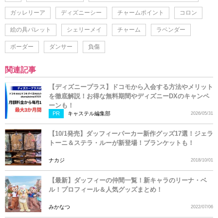
ガッレリーア
ディズニーシー
チャームポイント
コロン
絵の具パレット
シェリーメイ
チャーム
ラベンダー
ボーダー
ダンサー
負傷
関連記事
【ディズニープラス】ドコモから入会する方法やメリット
を徹底解説！お得な無料期間やディズニーDXのキャンペ
ーンも！
PR
キャステル編集部
2026/05/31
【10/1発売】ダッフィーパーカー新作グッズ17選！ジェラ
トーニ＆ステラ・ルーが新登場！ブランケットも！
ナカジ
2018/10/01
【最新】ダッフィーの仲間一覧！新キャラのリーナ・ベ
ル！プロフィール＆人気グッズまとめ！
みかなつ
2022/07/06