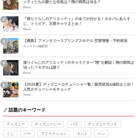
ッティたちの新たな住処は？翔の病気は治る？
Rene
『借りぐらしのアリエッティ』の全てが分かる！ネタバレあらす
じ、トリビア、主要キャラまとめ！
Rene
【最新】ファンタジースプリングスホテル 空室情報・予約状況
キャステル編集部
借りぐらしのアリエッティのキャラクター”翔”を解説！翔の病気は
治った？モデルは誰？
Rene
【2026夏】ディズニーカチューシャ一覧！販売状況&値段まとめ！
人気カチューシャをチェック
Tomo
話題のキーワード
ディズニー
ディズニーシー
バズ
ディズニーランド
くし
バー
アトラクション
ランド
ペン