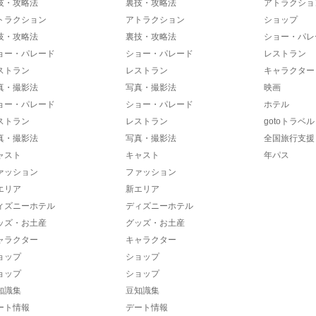
技・攻略法
裏技・攻略法
アトラクショ
トラクション
アトラクション
ショップ
技・攻略法
裏技・攻略法
ショー・パレ
ョー・パレード
ショー・パレード
レストラン
ストラン
レストラン
キャラクター
真・撮影法
写真・撮影法
映画
ョー・パレード
ショー・パレード
ホテル
ストラン
レストラン
gotoトラベル
真・撮影法
写真・撮影法
全国旅行支援
ャスト
キャスト
年パス
ァッション
ファッション
エリア
新エリア
ィズニーホテル
ディズニーホテル
ッズ・お土産
グッズ・お土産
ャラクター
キャラクター
ョップ
ショップ
ョップ
ショップ
知識集
豆知識集
ート情報
デート情報