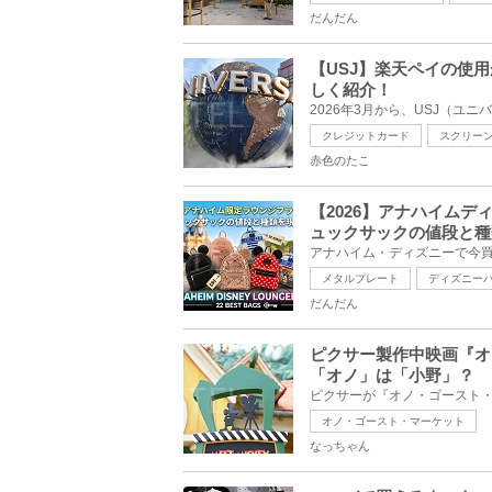
だんだん
【USJ】楽天ペイの使
しく紹介！
クレジットカード
スクリー
赤色のたこ
【2026】アナハイム
ュックサックの値段と種
メタルプレート
ディズニー
だんだん
ピクサー製作中映画『オ
「オノ」は「小野」？
オノ・ゴースト・マーケット
なっちゃん