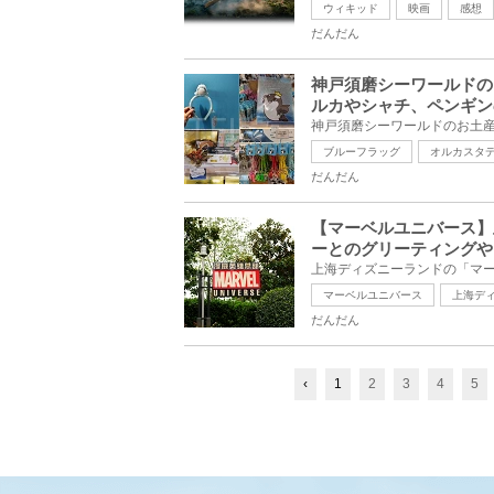
ウィキッド
映画
感想
だんだん
神戸須磨シーワールドの
ルカやシャチ、ペンギン
ブルーフラッグ
オルカスタ
だんだん
【マーベルユニバース】
ーとのグリーティングや
マーベルユニバース
上海デ
だんだん
‹
1
2
3
4
5