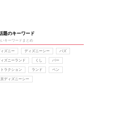
話題のキーワード
熱いキーワードまとめ
ディズニー
ディズニーシー
バズ
ディズニーランド
くし
バー
アトラクション
ランド
ペン
東京ディズニーシー