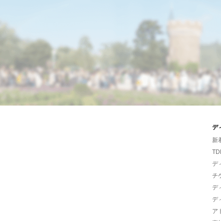
デ
新
TD
デ
チ
デ
デ
ア