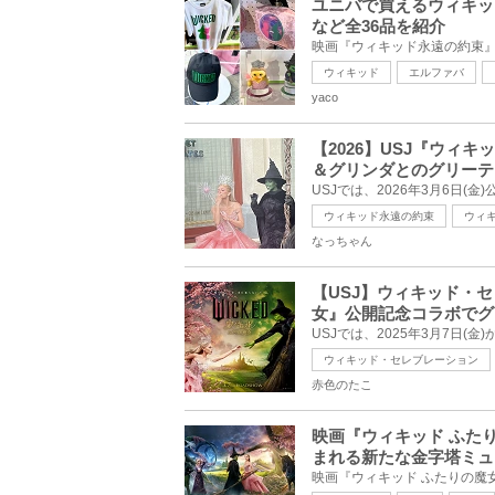
ユニバで買えるウィキッ
など全36品を紹介
ウィキッド
エルファバ
yaco
【2026】USJ『ウィ
＆グリンダとのグリーテ
ウィキッド永遠の約束
ウィ
なっちゃん
【USJ】ウィキッド・
女』公開記念コラボでグ
ウィキッド・セレブレーション
赤色のたこ
映画『ウィキッド ふた
まれる新たな金字塔ミュ