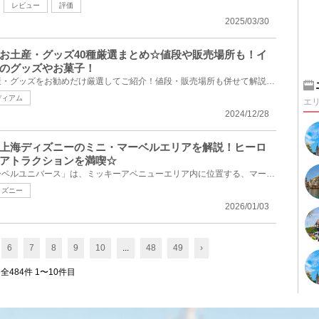
レビュー
評価
2025/03/30
お土産・グッズ40種厳選まとめ☆値段や販売場所も！イ
のグッズやお菓子！
神戸須磨シーワールドのお土産・グッズをお勧めだけ厳選してご紹介！値段・販売場所も併せて解説！カチ...
ディアム
エ
2024/12/28
上海ディズニーのミニ・マーベルエリアを解説！ヒーロ
アトラクションを満喫☆
上海ディズニーランドの「マーベルユニバース」は、ミッキーアベニューエリア内に位置する、マーベルの...
ィズニー
2026/01/03
6
7
8
9
10
...
48
49
›
全484件 1〜10件目