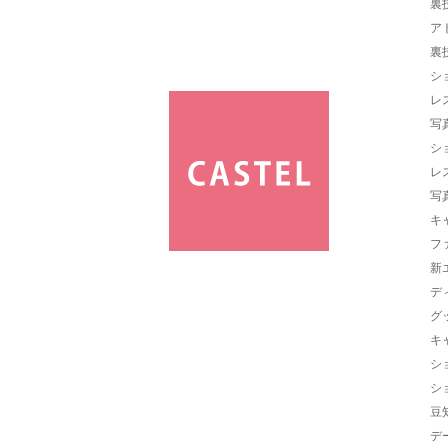
裏
ア
裏
シ
レ
写
シ
レ
写
キ
フ
新
デ
グ
キ
シ
シ
豆
デ