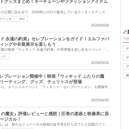
ドグッズまとめ！キーチェーンやファッションアイテム
映画『ウィキッド永遠の約束』の公開に合わせて、2026年にUSJで販売しているウィキッドグッズをご紹介！...
グリンダ
USJ
2026/03/28
キッド 永遠の約束』セレブレーションをガイド！エルファバ
今
ィングや衣装展示を楽しもう
USJでは、2026年3月6日(金)公開の映画『ウィキッド 永遠の約束』の世界観を楽しめるイベント「ウィキッ...
キッド
2026/03/10
セレブレーション開催中！映画『ウィキッド ふたりの魔
リーティング、グッズ、チュリトスが登場
USJでは、2025年3月7日(金)から、スペシャルイベント「ウィキッド・セレブレーション」を開催中！映画『...
2025/04/30
りの魔女』評価レビューと感想｜圧巻の楽曲と映像美に呑
ージカル！
映画『ウィキッド ふたりの魔女』は、新たなミュージカル映画の金字塔を打ち立てたと話題のファンタジー...