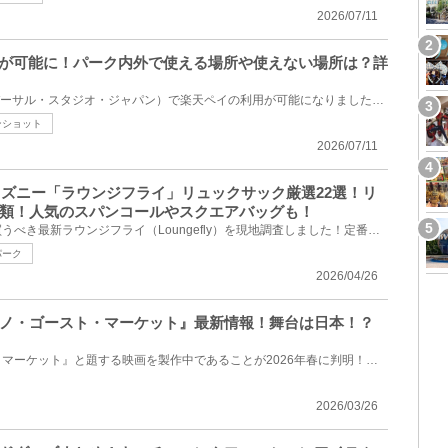
2026/07/11
用が可能に！パーク内外で使える場所や使えない場所は？詳
2026年3月から、USJ（ユニバーサル・スタジオ・ジャパン）で楽天ペイの利用が可能になりました。楽天ペ...
ンショット
2026/07/11
ディズニー「ラウンジフライ」リュックサック厳選22選！リ
類！人気のスパンコールやスクエアバッグも！
アナハイム・ディズニーで今買うべき最新ラウンジフライ（Loungefly）を現地調査しました！定番のスパン...
パーク
2026/04/26
ノ・ゴースト・マーケット』最新情報！舞台は日本！？
ピクサーが『オノ・ゴースト・マーケット』と題する映画を製作中であることが2026年春に判明！「タイト...
2026/03/26