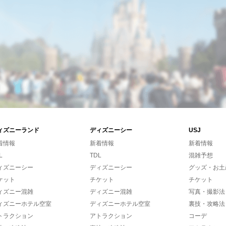
ィズニーランド
ディズニーシー
USJ
着情報
新着情報
新着情報
L
TDL
混雑予想
ィズニーシー
ディズニーシー
グッズ・お土
ケット
チケット
チケット
ィズニー混雑
ディズニー混雑
写真・撮影法
ィズニーホテル空室
ディズニーホテル空室
裏技・攻略法
トラクション
アトラクション
コーデ