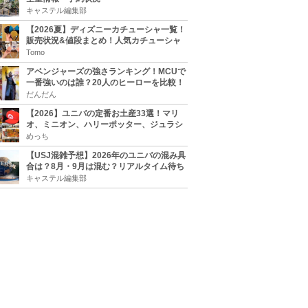
キャステル編集部
【2026夏】ディズニーカチューシャ一覧！
販売状況&値段まとめ！人気カチューシャ
をチェック
Tomo
アベンジャーズの強さランキング！MCUで
一番強いのは誰？20人のヒーローを比較！
だんだん
【2026】ユニバの定番お土産33選！マリ
オ、ミニオン、ハリーポッター、ジュラシ
ックパーク、セサミ、SINGなどのグッズ情
めっち
報
【USJ混雑予想】2026年のユニバの混み具
合は？8月・9月は混む？リアルタイム待ち
時間アプリも
キャステル編集部